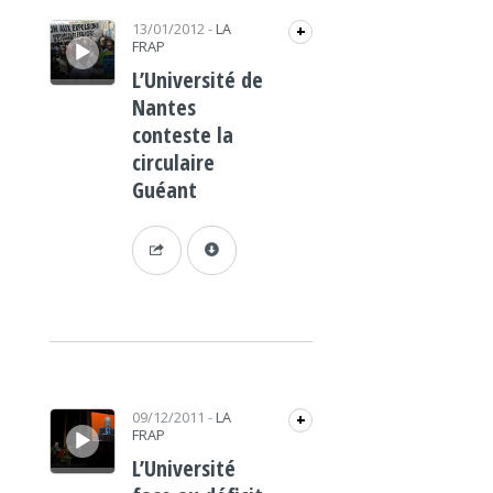
Lecteur audio
13/01/2012
-
LA
+
FRAP
L’Université de
Nantes
conteste la
circulaire
Guéant
Lecteur audio
09/12/2011
-
LA
+
FRAP
L’Université