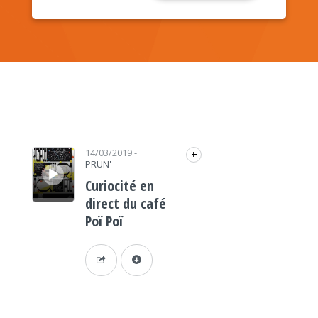
Lecteur audio
14/03/2019
-
+
PRUN'
Curiocité en
direct du café
Poï Poï