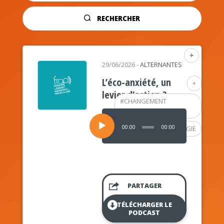
RECHERCHER
+
29/06/2026
-
ALTERNANTES
L’éco-anxiété, un
+
levier d’action ?
#
CHANGEMENT
CLIMATIQUE
Lecteur
audio
00:00
00:00
#
PSYCHOLOGIE
PARTAGER
TÉLÉCHARGER LE
PODCAST