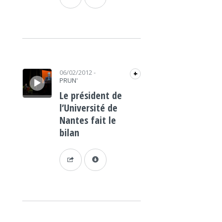
Lecteur audio
06/02/2012
-
+
PRUN'
Le président de
l’Université de
Nantes fait le
bilan