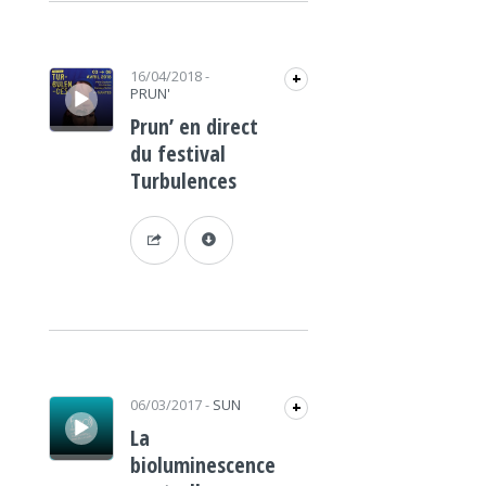
Lecteur audio
16/04/2018
-
+
PRUN'
Prun’ en direct
du festival
Turbulences
Lecteur audio
06/03/2017
-
SUN
+
La
bioluminescence