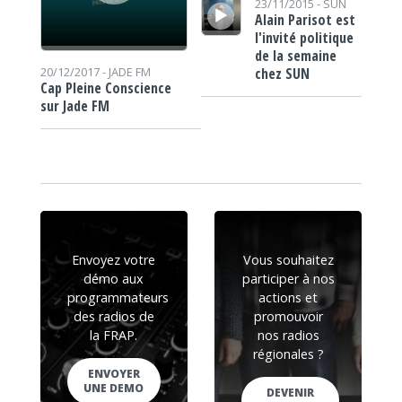
23/11/2015 -
SUN
Alain Parisot est
l'invité politique
de la semaine
chez SUN
20/12/2017 -
JADE FM
Cap Pleine Conscience
sur Jade FM
Envoyez votre
Vous souhaitez
démo aux
participer à nos
programmateurs
actions et
des radios de
promouvoir
la FRAP.
nos radios
régionales ?
ENVOYER
UNE DEMO
DEVENIR