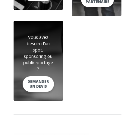
PARTENAIRE
Vous avez
besoin d'un
spot,
sponsoring ou
publireportage
?
DEMANDER
UN DEVIS