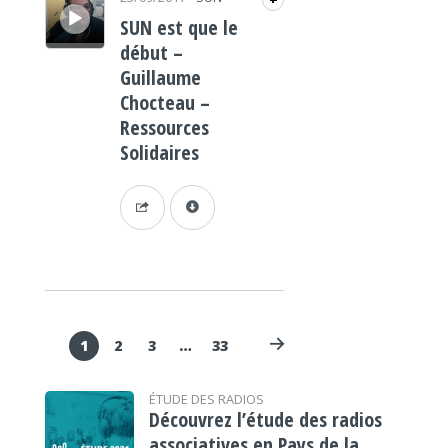
+
SUN est que le
début –
Guillaume
Chocteau –
Ressources
Solidaires
1
2
3
…
33
ÉTUDE DES RADIOS
Découvrez l’étude des radios
associatives en Pays de la