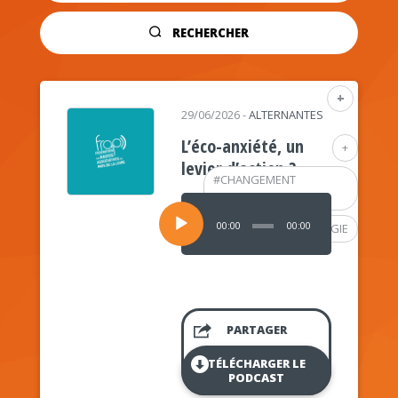
RECHERCHER
+
29/06/2026
-
ALTERNANTES
L’éco-anxiété, un
+
levier d’action ?
#
CHANGEMENT
CLIMATIQUE
Lecteur
audio
00:00
00:00
#
PSYCHOLOGIE
PARTAGER
TÉLÉCHARGER LE
PODCAST