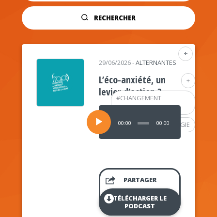
RECHERCHER
+
29/06/2026
-
ALTERNANTES
L’éco-anxiété, un
+
levier d’action ?
#
CHANGEMENT
CLIMATIQUE
Lecteur
audio
00:00
00:00
#
PSYCHOLOGIE
PARTAGER
TÉLÉCHARGER LE
PODCAST