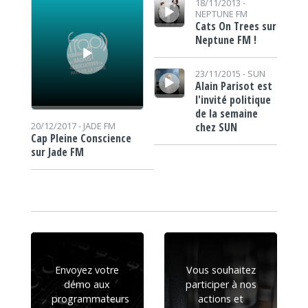
18/11/2013 -
NEPTUNE FM
Cats On Trees sur
Neptune FM !
Lecteur audio
23/11/2015 -
SUN
Alain Parisot est
l'invité politique
de la semaine
chez SUN
20/12/2017 -
JADE FM
Cap Pleine Conscience
sur Jade FM
Envoyez votre
Vous souhaitez
démo aux
participer à nos
programmateurs
actions et