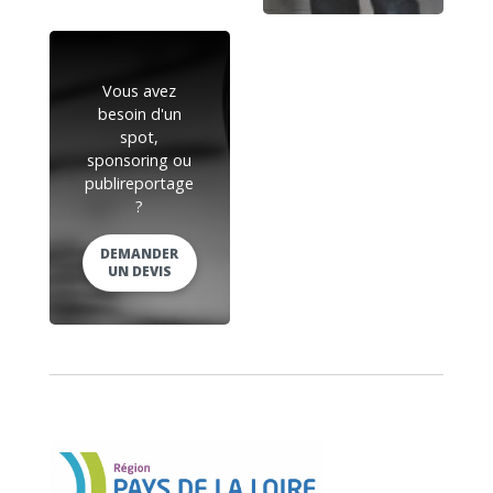
Vous avez
besoin d'un
spot,
sponsoring ou
publireportage
?
DEMANDER
UN DEVIS