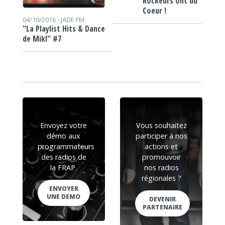
Rockeurs ont du
Coeur !
04/10/2016 -
JADE FM
"La Playlist Hits & Dance
de Mikl" #7
Envoyez votre
Vous souhaitez
démo aux
participer à nos
programmateurs
actions et
des radios de
promouvoir
la FRAP.
nos radios
régionales ?
ENVOYER
UNE DEMO
DEVENIR
PARTENAIRE