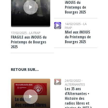
iNOUïS du
Printemps de
Bourges 2025
Lecteur audio
14/02/2025 -
LA
FRAP
Miel aux iNOUïS
17/02/2025 -
LA FRAP
du Printemps de
FRAGILE aux iNOUïS du
Bourges 2025
Printemps de Bourges
2025
RETOUR SUR…
Lecteur audio
Lecteur audio
24/02/2022 -
ALTERNANTES
Les 35 ans
d’Alternantes •
Histoire des
radios libres et
pirates de 1977 à