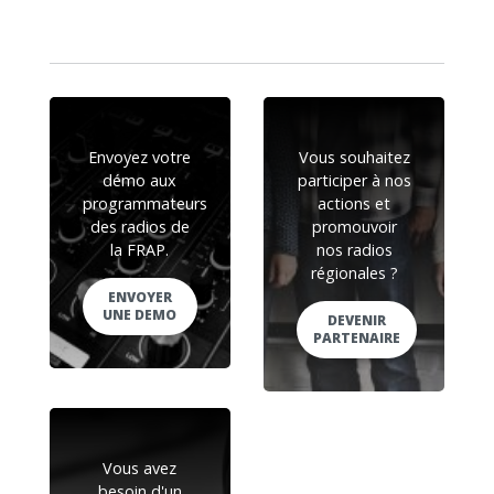
Envoyez votre
Vous souhaitez
démo aux
participer à nos
programmateurs
actions et
des radios de
promouvoir
la FRAP.
nos radios
régionales ?
ENVOYER
UNE DEMO
DEVENIR
PARTENAIRE
Vous avez
besoin d'un