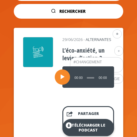
RECHERCHER
+
29/06/2026
-
ALTERNANTES
L’éco-anxiété, un
+
levier d’action ?
#
CHANGEMENT
CLIMATIQUE
Lecteur
audio
00:00
00:00
#
PSYCHOLOGIE
PARTAGER
TÉLÉCHARGER LE
PODCAST