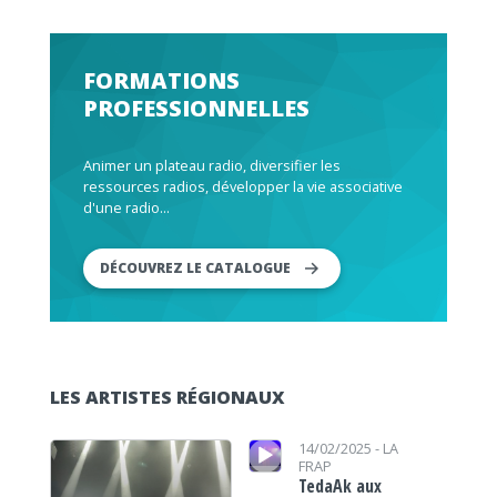
FORMATIONS
PROFESSIONNELLES
Animer un plateau radio, diversifier les
ressources radios, développer la vie associative
d'une radio...
DÉCOUVREZ LE CATALOGUE
LES ARTISTES RÉGIONAUX
Lecteur audio
Lecteur audio
14/02/2025 -
LA
FRAP
TedaAk aux