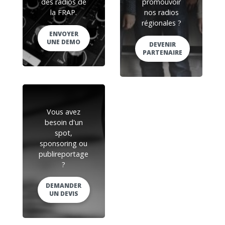
des radios de
promouvoir
la FRAP.
nos radios
régionales ?
ENVOYER
UNE DEMO
DEVENIR
PARTENAIRE
Vous avez
besoin d'un
spot,
sponsoring ou
publireportage
?
DEMANDER
UN DEVIS