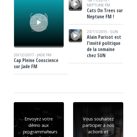
NEPTUNE FM
Cats On Trees sur
Neptune FM !
Lecteur audio
23/11/2015 -
SUN
Alain Parisot est
l'invité politique
de la semaine
chez SUN
20/12/2017 -
JADE FM
Cap Pleine Conscience
sur Jade FM
Envoyez votre
Vous souhaitez
démo aux
participer à nos
programmateurs
actions et