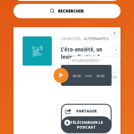
RECHERCHER
+
29/06/2026
-
ALTERNANTES
L’éco-anxiété, un
+
levier d’action ?
#
CHANGEMENT
CLIMATIQUE
Lecteur
audio
00:00
00:00
#
PSYCHOLOGIE
PARTAGER
TÉLÉCHARGER LE
PODCAST