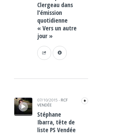
Clergeau dans
l’émission
quotidienne
« Vers un autre
jour »
Lecteur audio
07/10/2015
-
RCF
+
VENDÉE
Stéphane
Ibarra, tête de
liste PS Vendée