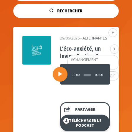
RECHERCHER
+
29/06/2026
-
ALTERNANTES
L’éco-anxiété, un
+
levier d’action ?
#
CHANGEMENT
CLIMATIQUE
Lecteur
audio
00:00
00:00
#
PSYCHOLOGIE
PARTAGER
TÉLÉCHARGER LE
PODCAST