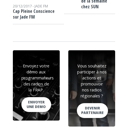
de la semaine
chez SUN
20/12/2017 -
JADE FM
Cap Pleine Conscience
sur Jade FM
Envoyez votre
Vous souhaitez
démo aux
participer à nos
programmateurs
actions et
des radios de
promouvoir
la FRAP.
nos radios
régionales ?
ENVOYER
UNE DEMO
DEVENIR
PARTENAIRE