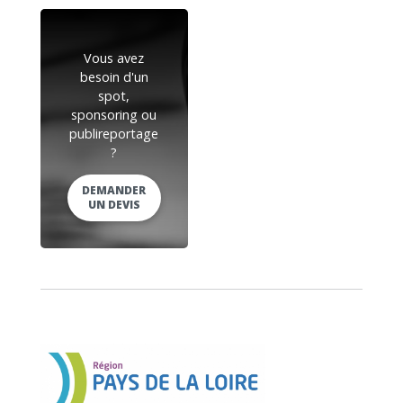
Vous avez
besoin d'un
spot,
sponsoring ou
publireportage
?
DEMANDER
UN DEVIS