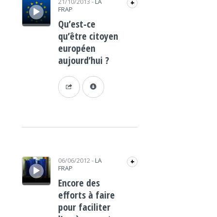
21/10/2013
-
LA
+
FRAP
Qu’est-ce
qu’être citoyen
européen
aujourd’hui ?
Lecteur audio
06/06/2012
-
LA
+
FRAP
Encore des
efforts à faire
pour faciliter