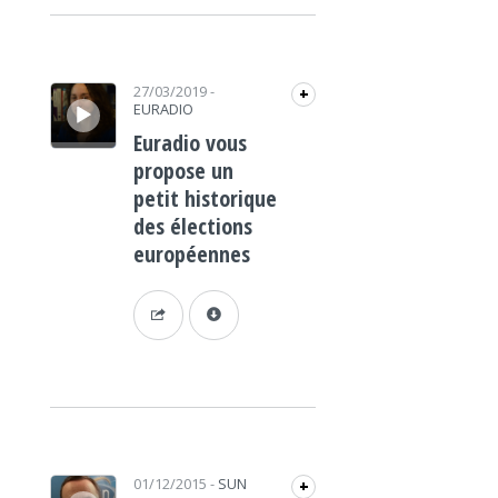
Lecteur audio
27/03/2019
-
+
EURADIO
Euradio vous
propose un
petit historique
des élections
européennes
Lecteur audio
01/12/2015
-
SUN
+