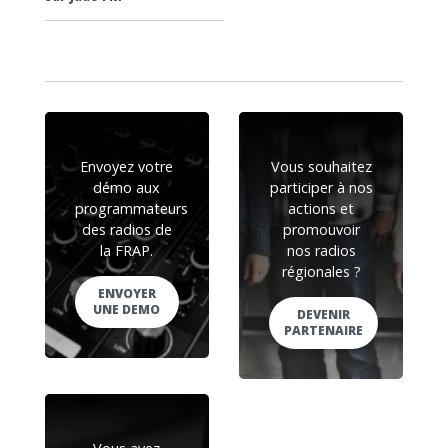
Envoyez votre
Vous souhaitez
démo aux
participer à nos
programmateurs
actions et
des radios de
promouvoir
la FRAP.
nos radios
régionales ?
ENVOYER
UNE DEMO
DEVENIR
PARTENAIRE