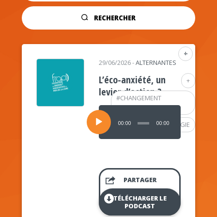
RECHERCHER
+
29/06/2026
-
ALTERNANTES
L’éco-anxiété, un
+
levier d’action ?
#
CHANGEMENT
CLIMATIQUE
Lecteur
audio
00:00
00:00
#
PSYCHOLOGIE
PARTAGER
TÉLÉCHARGER LE
PODCAST