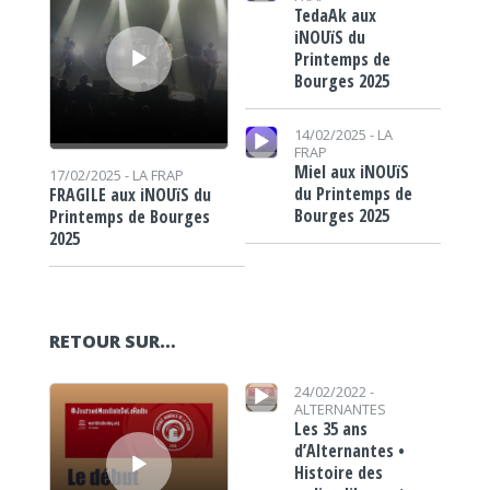
TedaAk aux
iNOUïS du
Printemps de
Bourges 2025
Lecteur audio
14/02/2025 -
LA
FRAP
Miel aux iNOUïS
17/02/2025 -
LA FRAP
du Printemps de
FRAGILE aux iNOUïS du
Bourges 2025
Printemps de Bourges
2025
RETOUR SUR…
Lecteur audio
Lecteur audio
24/02/2022 -
ALTERNANTES
Les 35 ans
d’Alternantes •
Histoire des