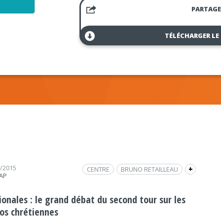
PARTAGE
TÉLÉCHARGER LE
2/2015
CENTRE
BRUNO RETAILLEAU
+
RAP
DEBAT
CHRISTOPHE CLERGEAU
EELV
DÉBAT / TABLE RONDE
ionales : le grand débat du second tour sur les
ÉLECTIONS RÉGIONALES
ios chrétiennes