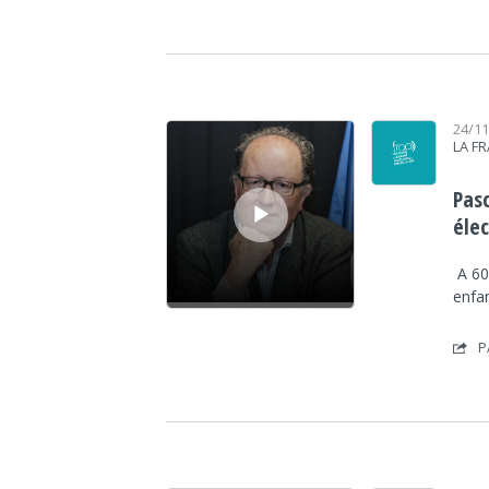
Lecteur audio
24/1
LA F
Pas
éle
A 60 
enfa
P
Lecteur audio