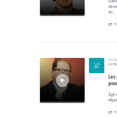
Dans 
déce
du…
P
Lecteur audio
07/1
LA F
Les 
pou
Âgé 
dépa
P