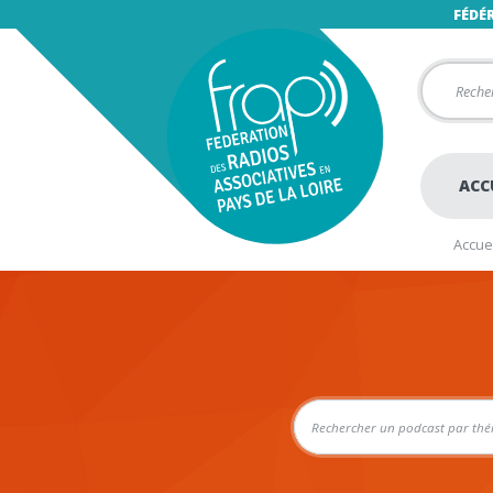
FÉDÉ
ACC
Accuei