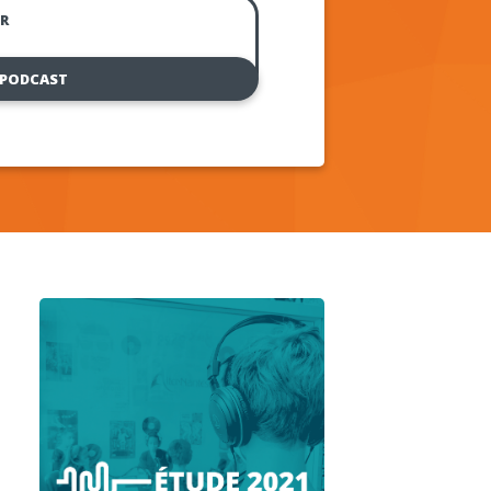
R
 PODCAST