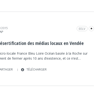
7/2015
EELV
+
RAP
ÉLECTIONS RÉGIONALES DES PAYS DE LA LOIRE
2015
désertification des médias locaux en Vendée
PC
LR
INTERVIEW
FRAP INFO
FN
FG
SOCIÉTÉ
SOCIÉTÉ
PS
icro-locale France Bleu Loire Océan basée à la Roche sur
ient de fermer après 10 ans d’existence, et ce n’est…
ARTAGER
TÉLÉCHARGER