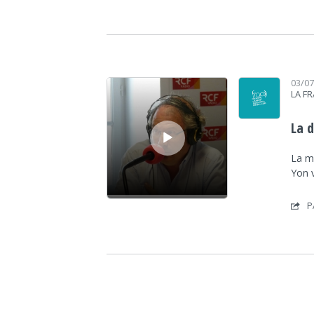
Lecteur audio
03/0
LA F
La 
La m
Yon v
P