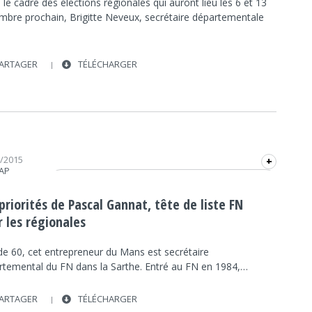
le cadre des élections régionales qui auront lieu les 6 et 13
mbre prochain, Brigitte Neveux, secrétaire départementale
ARTAGER
TÉLÉCHARGER
0/2015
+
RAP
ÉLECTIONS RÉGIONALES DES PAYS DE LA LOIRE
2015
priorités de Pascal Gannat, tête de liste FN
INTERVIEW
FRAP INFO
FN
FIDÉLITÉ
r les régionales
POLITIQUE
POLITIQUE
de 60, cet entrepreneur du Mans est secrétaire
rtemental du FN dans la Sarthe. Entré au FN en 1984,…
ARTAGER
TÉLÉCHARGER