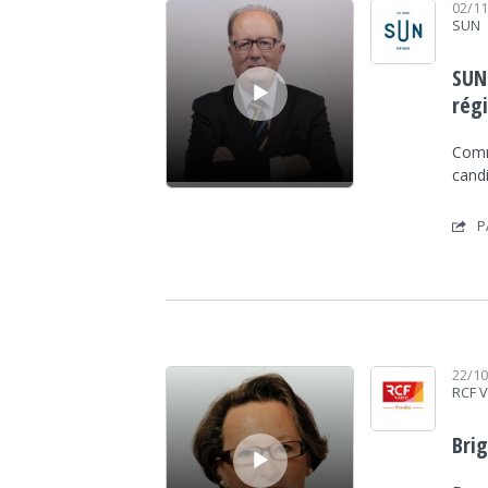
02/1
SUN
SUN
rég
Comm
cand
P
Lecteur audio
22/1
RCF 
Bri