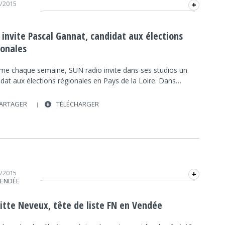
1/2015
+
ÉLECTIONS RÉGIONALES DES PAYS DE LA LOIRE
2015
 invite Pascal Gannat, candidat aux élections
POLITIQUE
INTERVIEW
FRAP INFO
FN
ionales
SUN
POLITIQUE
e chaque semaine, SUN radio invite dans ses studios un
idat aux élections régionales en Pays de la Loire. Dans…
ARTAGER
TÉLÉCHARGER
0/2015
+
VENDÉE
ÉLECTIONS RÉGIONALES DES PAYS DE LA LOIRE
2015
gitte Neveux, tête de liste FN en Vendée
POLITIQUE
INTERVIEW
FRAP INFO
FN
RCF VENDÉE
POLITIQUE