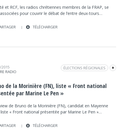
ÉLECTIONS RÉGIONALES DES PAYS DE LA LOIRE
2015
ité et RCF, les radios chrétiennes membres de la FRAP, se
associées pour couvrir le débat de l’entre deux-tours…
PASCAL GANNAT
LR
FRAP INFO
FN
FN
PS
PS
POLITIQUE
POLITIQUE
ARTAGER
TÉLÉCHARGER
UDI
SECOND TOUR
2/2015
ÉLECTIONS RÉGIONALES
+
TRE RADIO
ÉLECTIONS RÉGIONALES DES PAYS DE LA LOIRE
2015
o de la Morinière (FN), liste « Front national
INTERVIEW
FRAP INFO
FN
FN
sentée par Marine Le Pen »
POLITIQUE
POLITIQUE
PAYS DE LA LOIRE
rview de Bruno de la Morinière (FN), candidat en Mayenne
 liste « Front national présentée par Marine Le Pen »…
ARTAGER
TÉLÉCHARGER