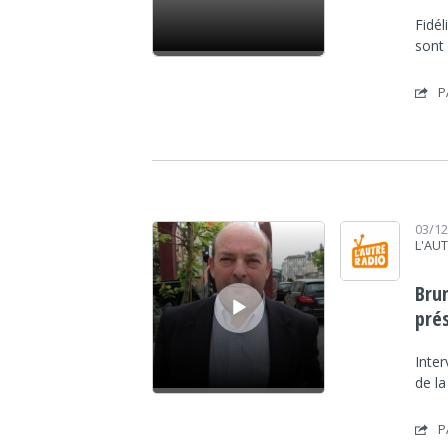
Fidél
sont 
P
Lecteur audio
03/1
L'AU
Brun
pré
Inte
de la
P