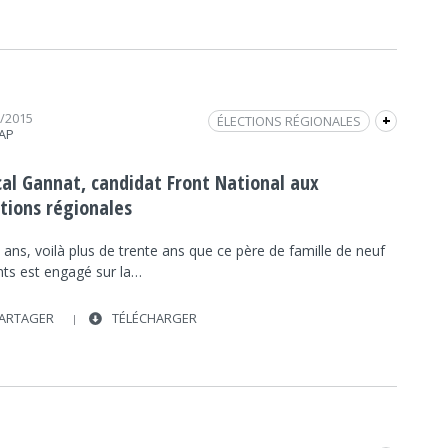
1/2015
ÉLECTIONS RÉGIONALES
+
RAP
ÉLECTIONS RÉGIONALES DES PAYS DE LA LOIRE
2015
cal Gannat, candidat Front National aux
FRONT NATIONAL
FRAP INFO
FN
ctions régionales
PASCAL GANNAT
INTERVIEW
POLITIQUE
POLITIQUE
PAYS-DE-LA-LOIRE
ans, voilà plus de trente ans que ce père de famille de neuf
nts est engagé sur la…
ARTAGER
TÉLÉCHARGER