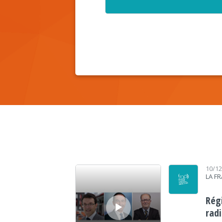
Lecteur audio
10/1
LA F
Rég
rad