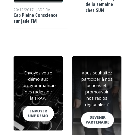
de la semaine
chez SUN
20/12/2017 -
JADE FM
Cap Pleine Conscience
sur Jade FM
Envoyez votre
Vous souhaitez
démo aux
participer à nos
programmateurs
actions et
des radios de
promouvoir
la FRAP.
nos radios
régionales ?
ENVOYER
UNE DEMO
DEVENIR
PARTENAIRE