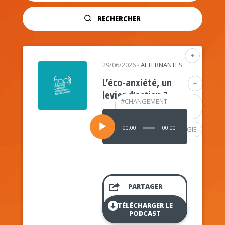
RECHERCHER
+
29/06/2026
-
ALTERNANTES
L’éco-anxiété, un
+
levier d’action ?
#
CHANGEMENT
CLIMATIQUE
Lecteur
audio
00:00
00:00
#
PSYCHOLOGIE
PARTAGER
TÉLÉCHARGER LE
PODCAST