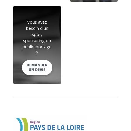
Vous avez
besoin d'un
spot,
sponsoring ou
publireportage
?
DEMANDER
UN DEVIS