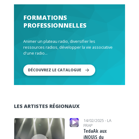
FORMATIONS
PROFESSIONNELLES
Animer un plateau radio, diversifier les
ressources radios, développer la vie associative
d'une radio...
DÉCOUVREZ LE CATALOGUE
LES ARTISTES RÉGIONAUX
Lecteur audio
Lecteur audio
14/02/2025 -
LA
FRAP
TedaAk aux
iNOUïS du