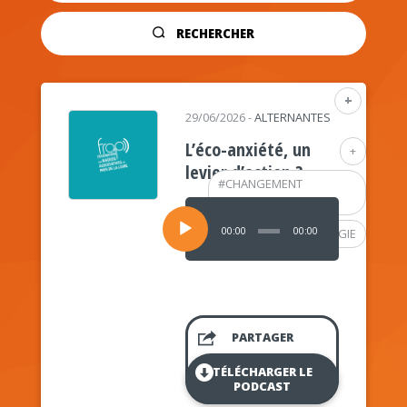
RECHERCHER
+
29/06/2026
-
ALTERNANTES
L’éco-anxiété, un
+
levier d’action ?
#
CHANGEMENT
CLIMATIQUE
Lecteur
audio
00:00
00:00
#
PSYCHOLOGIE
PARTAGER
TÉLÉCHARGER LE
PODCAST