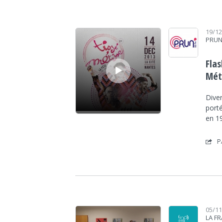
Lecteur audio
19/1
PRUN
Flas
Mét
Diver
porté
en 1
P
Lecteur audio
05/1
LA F