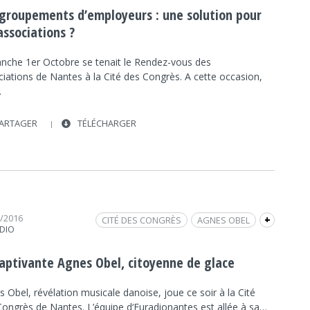
FRAP INFO
EMPLOI
 groupements d’employeurs : une solution pour
NANTES
GROUPEMENT D'EMPLOYEURS
associations ?
PROFESSION SPORT ET LOISIRS
nche 1er Octobre se tenait le Rendez-vous des
SOCIÉTÉ
RENDEZ VOUS DES ASSOCIATIONS
ciations de Nantes à la Cité des Congrès. A cette occasion,
TÉMOIGNAGE
SUN
SOCIÉTÉ
…
ARTAGER
TÉLÉCHARGER
1/2016
CITÉ DES CONGRÈS
AGNES OBEL
+
DIO
CULTURE
CULTURE
CITIZEN OF GLASS
MUSIQUE
INTERVIEW
FRAP MUSIQUE
captivante Agnes Obel, citoyenne de glace
NANTES
 Obel, révélation musicale danoise, joue ce soir à la Cité
Congrès de Nantes. L’équipe d‘Euradionantes est allée à sa…