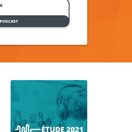
R
 PODCAST