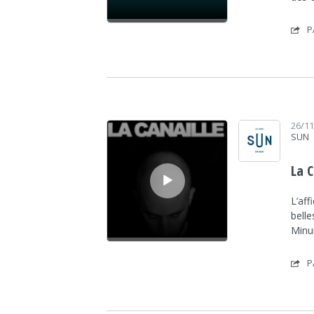
P
Lecteur audio
26/1
SUN
La C
L’af
belle
Minu
P