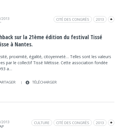
2/2013
CITÉ DES CONGRÈS
2013
+
'
FRAP MUSIQUE
FESTIVAL TISSÉ MÉTISSE
NANTES
hback sur la 21ème édition du festival Tissé
isse à Nantes.
sité, proximité, égalité, citoyenneté… Telles sont les valeurs
es par le collectif Tissé Métisse. Cette association fondée
993 a…
ARTAGER
TÉLÉCHARGER
1/2013
CULTURE
CITÉ DES CONGRÈS
2013
+
RAP