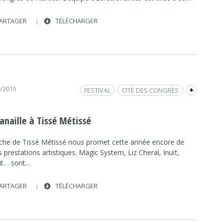
ARTAGER
TÉLÉCHARGER
1/2015
FESTIVAL
CITÉ DES CONGRÈS
+
INTERVIEW
HIP HOP
FRAP MUSIQUE
RAP
NANTES
MUSIQUE
MULTICULTUREL
anaille à Tissé Métissé
TISSÉ MÉTISSE
SUN
fiche de Tissé Métissé nous promet cette année encore de
s prestations artistiques. Magic System, Liz Cheral, Inuït,
it… sont…
ARTAGER
TÉLÉCHARGER