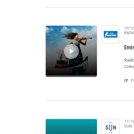
Lecteur audio
09/0
RADIO
Emis
Radio
coeu
P
Lecteur audio
12/1
SUN