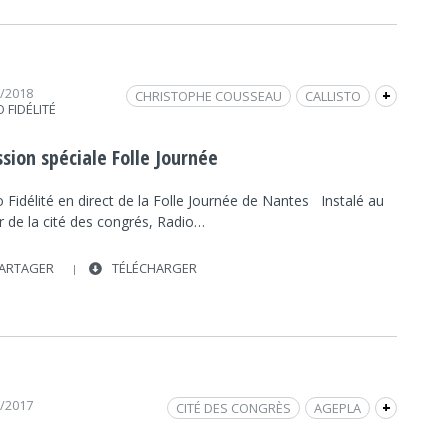
2/2018
CHRISTOPHE COUSSEAU
CALLISTO
+
 FIDÉLITÉ
CULTURE
CITÉ DES CONGRÈS
FOLLE JOURNÉE
ELISABETH BACONNAIS
sion spéciale Folle Journée
LA FOLLE JOURNÉE
FRAP MUSIQUE
 Fidélité en direct de la Folle Journée de Nantes Instalé au
PATRICK BARBIER
MUSIQUE CLASSIQUE
r de la cité des congrés, Radio…
RENE MARTIN
PAUL LAY
ARTAGER
TÉLÉCHARGER
0/2017
CITÉ DES CONGRÈS
AGEPLA
+
ECONOMIE
ECONOMIE
CONFÉRENCE