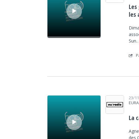
Les
les 
Dima
asso
Sun
P
Lecteur audio
23/1
EURA
La 
Agnes
des 