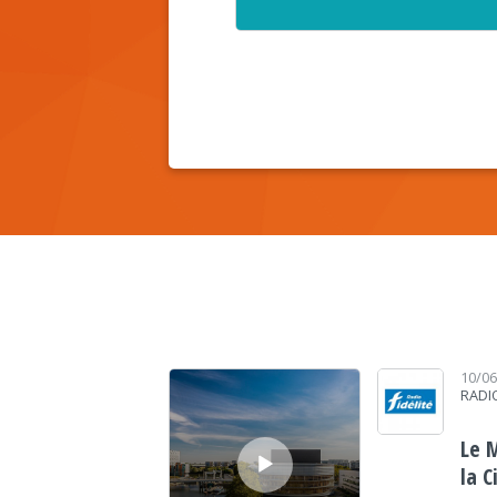
Lecteur audio
10/0
RADIO
Le 
la 