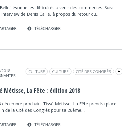
Belleil évoque les difficultés à venir des commerces. Suivi
 interview de Denis Caille, à propos du retour du…
ARTAGER
TÉLÉCHARGER
2/2018
CULTURE
CULTURE
CITÉ DES CONGRÈS
+
RNANTES
NANTES
INTERVIEW
FRAP INFO
FESTIVAL
TISSÉ MÉTISSE
SOCIÉTÉ
SOCIÉTÉ
é Métisse, La Fête : édition 2018
5 décembre prochain, Tissé Métisse, La Fête prendra place
ein de la Cité des Congrès pour sa 26ème…
ARTAGER
TÉLÉCHARGER