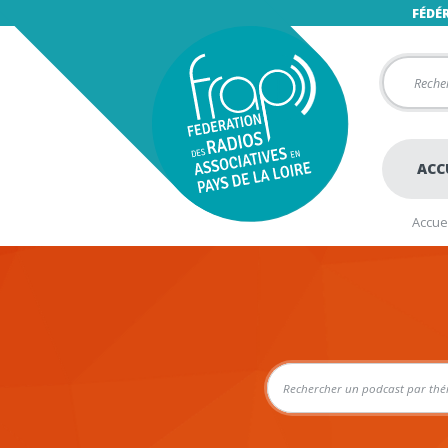
FÉDÉ
ACC
Accuei