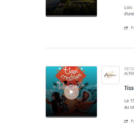
Loïc 
d’une
P
Lecteur audio
03/1
ALTE
Tiss
Le 1
au s
P