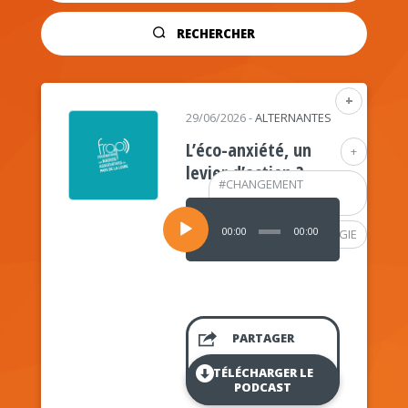
RECHERCHER
+
29/06/2026
-
ALTERNANTES
L’éco-anxiété, un
+
levier d’action ?
#
CHANGEMENT
CLIMATIQUE
Lecteur
audio
00:00
00:00
#
PSYCHOLOGIE
PARTAGER
TÉLÉCHARGER LE
PODCAST