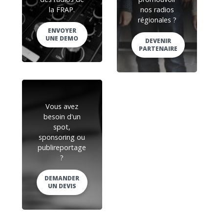
la FRAP.
nos radios
régionales ?
ENVOYER
UNE DEMO
DEVENIR
PARTENAIRE
Vous avez
besoin d'un
spot,
sponsoring ou
publireportage
?
DEMANDER
UN DEVIS