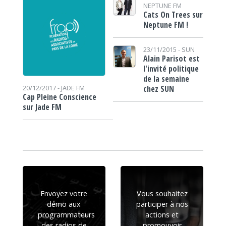
NEPTUNE FM
Cats On Trees sur
Neptune FM !
23/11/2015 -
SUN
Alain Parisot est
l'invité politique
de la semaine
chez SUN
20/12/2017 -
JADE FM
Cap Pleine Conscience
sur Jade FM
Envoyez votre
Vous souhaitez
démo aux
participer à nos
programmateurs
actions et
des radios de
promouvoir