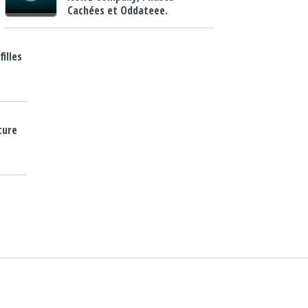
Cachées et Oddateee.
filles
ture