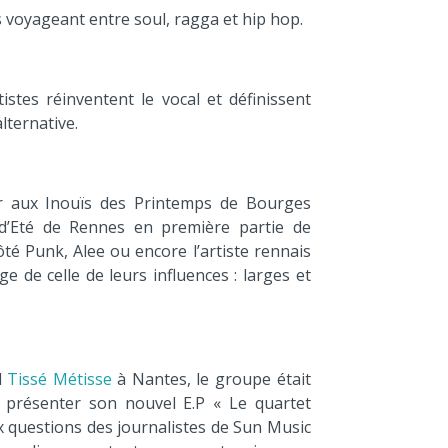
volume.
voyageant entre soul, ragga et hip hop.
stes réinventent le vocal et définissent
lternative.
r aux Inouïs des Printemps de Bourges
d’Eté de Rennes en première partie de
é Punk, Alee ou encore l’artiste rennais
ge de celle de leurs influences : larges et
l
Tissé Métisse
à Nantes, le groupe était
présenter son nouvel E.P « Le quartet
x questions des journalistes de Sun Music