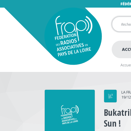
FÉDÉ
ACC
Accuei
LA F
19/1
Bukatri
Sun !