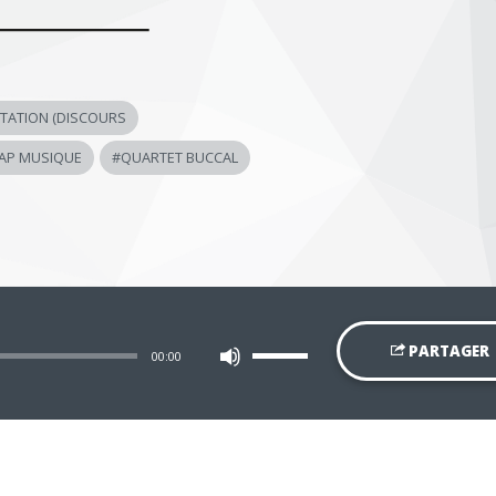
TATION (DISCOURS
AP MUSIQUE
#
QUARTET BUCCAL
Utilisez
PARTAGER
00:00
les
flèches
haut/bas
pour
augmenter
ou
diminuer
le