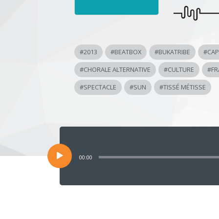
#
2013
#
BEATBOX
#
BUKATRIBE
#
CAP
#
CHORALE ALTERNATIVE
#
CULTURE
#
FR
#
SPECTACLE
#
SUN
#
TISSÉ MÉTISSE
Lecteur
audio
00:00