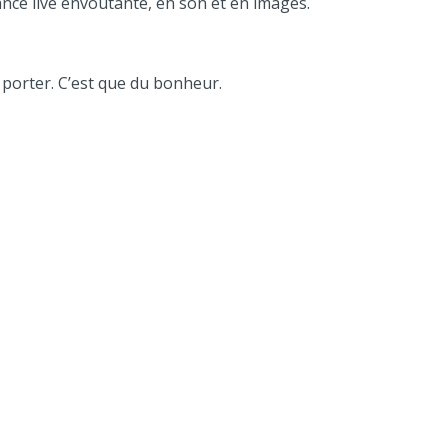
nce live envoutante, en son et en images.
 porter. C’est que du bonheur.