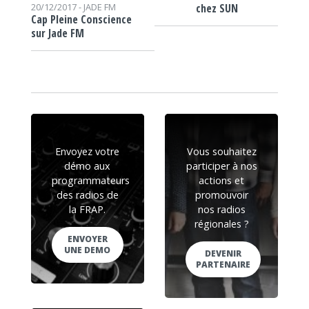
chez SUN
20/12/2017 -
JADE FM
Cap Pleine Conscience
sur Jade FM
Envoyez votre
Vous souhaitez
démo aux
participer à nos
programmateurs
actions et
des radios de
promouvoir
la FRAP.
nos radios
régionales ?
ENVOYER
UNE DEMO
DEVENIR
PARTENAIRE