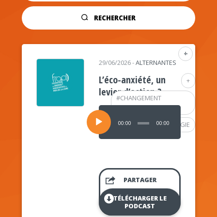
RECHERCHER
+
29/06/2026
-
ALTERNANTES
L’éco-anxiété, un
+
levier d’action ?
#
CHANGEMENT
CLIMATIQUE
Lecteur
audio
00:00
00:00
#
PSYCHOLOGIE
PARTAGER
TÉLÉCHARGER LE
PODCAST