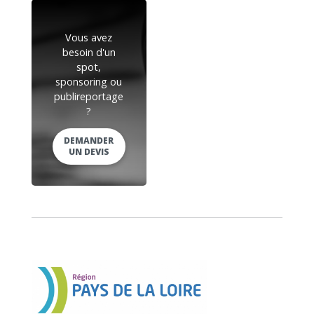
Vous avez
besoin d'un
spot,
sponsoring ou
publireportage
?
DEMANDER
UN DEVIS