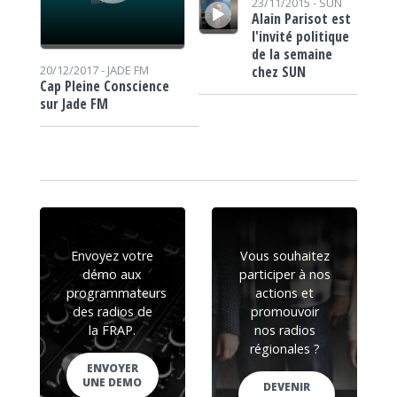
23/11/2015 -
SUN
Alain Parisot est
l'invité politique
de la semaine
chez SUN
20/12/2017 -
JADE FM
Cap Pleine Conscience
sur Jade FM
Envoyez votre
Vous souhaitez
démo aux
participer à nos
programmateurs
actions et
des radios de
promouvoir
la FRAP.
nos radios
régionales ?
ENVOYER
UNE DEMO
DEVENIR