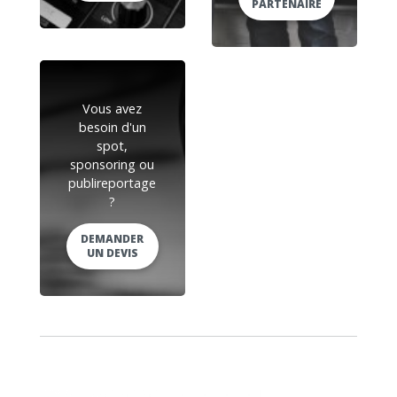
PARTENAIRE
Vous avez
besoin d'un
spot,
sponsoring ou
publireportage
?
DEMANDER
UN DEVIS