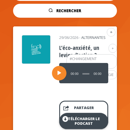
RECHERCHER
+
29/06/2026
-
ALTERNANTES
L’éco-anxiété, un
+
levier d’action ?
#
CHANGEMENT
CLIMATIQUE
Lecteur
audio
00:00
00:00
#
PSYCHOLOGIE
PARTAGER
TÉLÉCHARGER LE
PODCAST