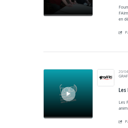
Fourn
FAIma
en d
P
Lecteur audio
20/0
GRAF
Les
Les F
anim
P