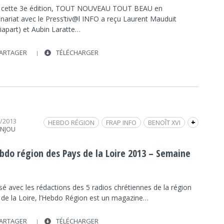
 cette 3e édition, TOUT NOUVEAU TOUT BEAU en
enariat avec le Press’tiv@l INFO a reçu Laurent Mauduit
iapart) et Aubin Laratte…
ARTAGER
TÉLÉCHARGER
2/2013
HEBDO RÉGION
FRAP INFO
BENOÎT XVI
+
ANJOU
LUDOVIC DANTO
INTERVIEW
INTERNET
SOCIÉTÉ
SOCIÉTÉ
POLITIQUE
POLITIQUE
ebdo région des Pays de la Loire 2013 – Semaine
SPORT
SPORT
sé avec les rédactions des 5 radios chrétiennes de la région
 de la Loire, l’Hebdo Région est un magazine…
ARTAGER
TÉLÉCHARGER