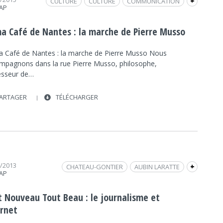
CULTURE
CULTURE
COMMUNICATION
+
RAP
INTERVIEW
INTERNET
FRAP INFO
POLITIQUE
POLITIQUE
PHILOSOPHIE
a Café de Nantes : la marche de Pierre Musso
SOCIÉTÉ
SOCIÉTÉ
RÉSEAUX
 Café de Nantes : la marche de Pierre Musso Nous
mpagnons dans la rue Pierre Musso, philosophe,
esseur de…
ARTAGER
TÉLÉCHARGER
1/2013
CHATEAU-GONTIER
AUBIN LARATTE
+
RAP
DÉBAT / TABLE RONDE
CULTURE
CULTURE
INTERNET
FRAP INFO
FIDÉLITÉ
FESTIVAL
t Nouveau Tout Beau : le journalisme et
L'AUTRE RADIO
JOURNALISME
ernet
PRESS'TIVAL INFO
LAURENT MAUDUIT