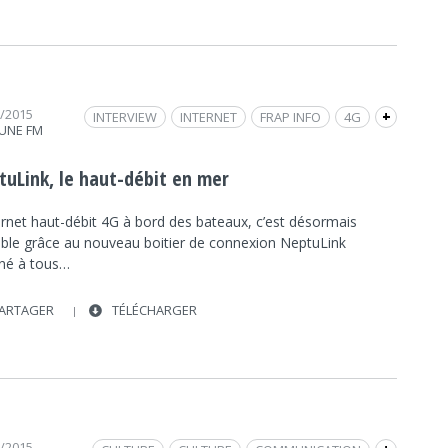
0/2015
INTERVIEW
INTERNET
FRAP INFO
4G
+
UNE FM
SOCIÉTÉ
SOCIÉTÉ
NEPTULINK
MVG
tuLink, le haut-débit en mer
ernet haut-débit 4G à bord des bateaux, c’est désormais
ible grâce au nouveau boitier de connexion NeptuLink
iné à tous…
ARTAGER
TÉLÉCHARGER
6/2015