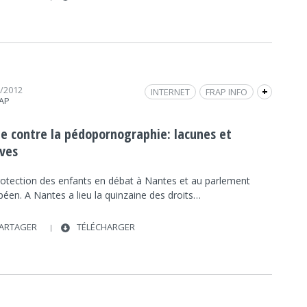
1/2012
INTERNET
FRAP INFO
+
RAP
LUTTE CONTRE LA PÉDOPORNOGRAPHIE
POLITIQUE
POLITIQUE
te contre la pédopornographie: lacunes et
QUINZAINE DES DROITS DE L'ENFANT
ives
SOCIÉTÉ
REPORTAGE / DOCUMENTAIRE
rotection des enfants en débat à Nantes et au parlement
UNION EUROPÉENNE
SOCIÉTÉ
éen. A Nantes a lieu la quinzaine des droits…
ARTAGER
TÉLÉCHARGER