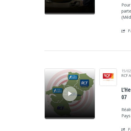
Pour
part
(Méd
P
Lecteur audio
15/0
RCF 
L’H
07
Réali
Pays
P