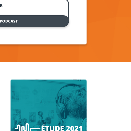
R
 PODCAST