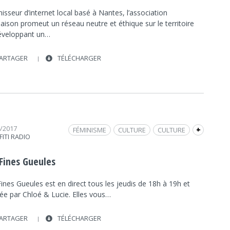
isseur d’internet local basé à Nantes, l’association
ison promeut un réseau neutre et éthique sur le territoire
éveloppant un…
ARTAGER
TÉLÉCHARGER
4/2017
FÉMINISME
CULTURE
CULTURE
+
FITI RADIO
LA ROCHE-SUR-YON
INTERNET
FRAP INFO
SOCIÉTÉ
MUSIQUE
LES FINES GUEULES
 Fines Gueules
SOCIÉTÉ
ines Gueules est en direct tous les jeudis de 18h à 19h et
ée par Chloé & Lucie. Elles vous…
ARTAGER
TÉLÉCHARGER