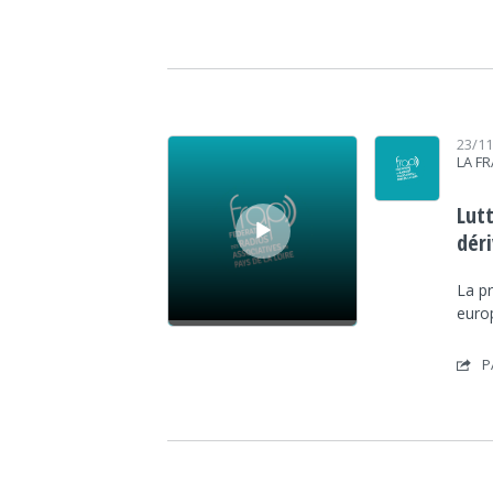
Lecteur audio
23/1
LA F
Lut
dér
La p
europ
P