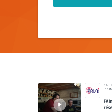
Lecteur audio
11/0
PRUN
FAI
rés