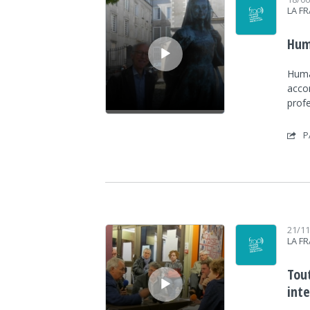
LA F
Hum
Huma
acco
prof
P
Lecteur audio
21/1
LA F
Tou
int