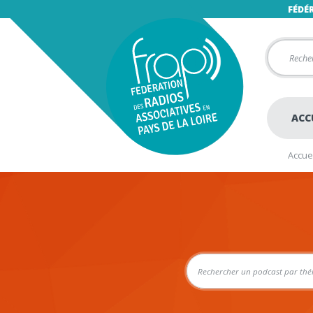
FÉDÉ
ACC
Accuei