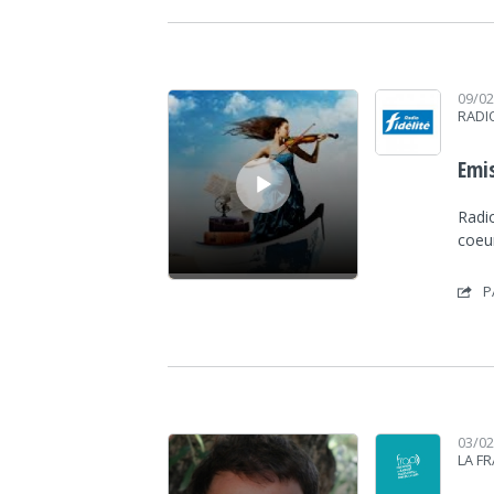
Lecteur audio
09/0
RADIO
Emis
Radio
coeu
P
Lecteur audio
03/0
LA F