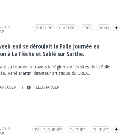
1/2012
CULTURE
CULTURE
CRÉA
BILAN
+
RAP
INTERVIEW
FRAP MUSIQUE
FOLLE JOURNÉE
SABLÉ SUR SARTHE
RENE MARTIN
LA FLÈCHE
week-end se déroulait la Folle Journée en
on à La Flèche et Sablé sur Sarthe.
nt sa tournée à travers la région sur les sites de la Folle
née, René Martin, directeur artistique du CREA…
ARTAGER
TÉLÉCHARGER
1/2012
FOLLE JOURNÉE
CULTURE
CULTURE
+
RAP