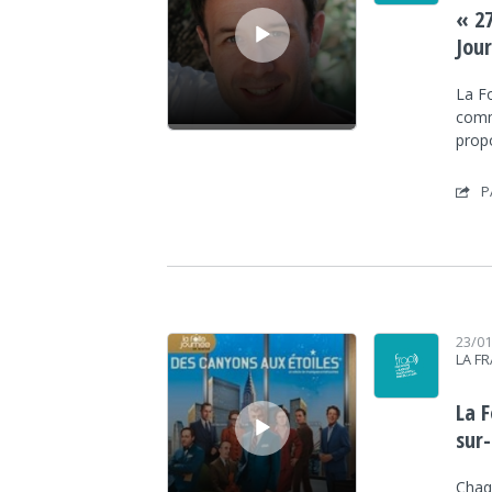
« 2
Jou
La Fo
comm
prop
P
Lecteur audio
23/0
LA F
La F
sur-
Chaq