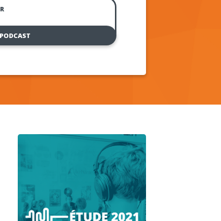
R
 PODCAST