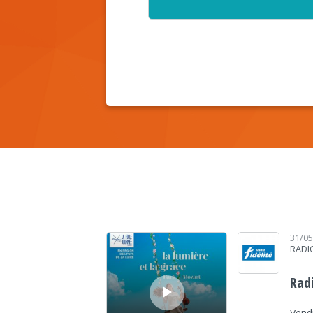
Lecteur audio
31/0
RADIO
Radi
Vendr