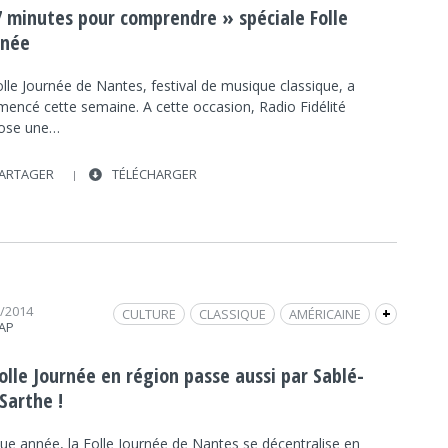
MUSIQUE
JÉRÔME ROSSI
JACQUES RICOT
7 minutes pour comprendre » spéciale Folle
NANTES
rnée
lle Journée de Nantes, festival de musique classique, a
encé cette semaine. A cette occasion, Radio Fidélité
ose une…
ARTAGER
TÉLÉCHARGER
1/2014
CULTURE
CLASSIQUE
AMÉRICAINE
+
RAP
FRAP MUSIQUE
FOLLE JOURNÉE
CULTURE
MUSIQUE
MANUEL TATO
INTERVIEW
olle Journée en région passe aussi par Sablé-
SABLÉ-SUR-SARTHE
RÉGION
Sarthe !
ue année, la Folle Journée de Nantes se décentralise en