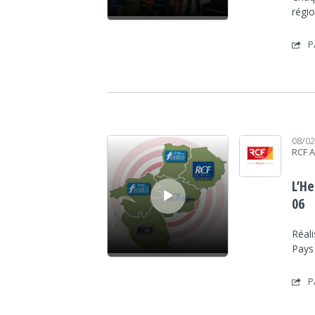
régi
P
Lecteur audio
08/0
RCF 
L’H
06
Réali
Pays
P