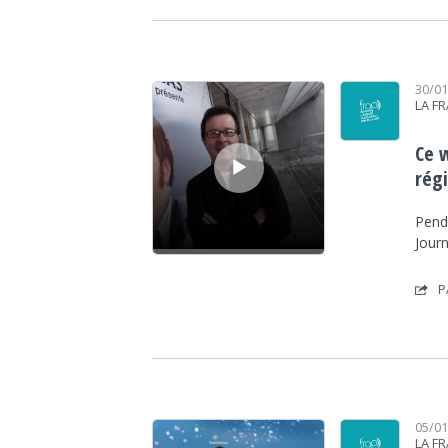
Lecteur audio
30/0
LA F
Ce 
régi
Penda
Jour
P
Lecteur audio
05/0
LA F