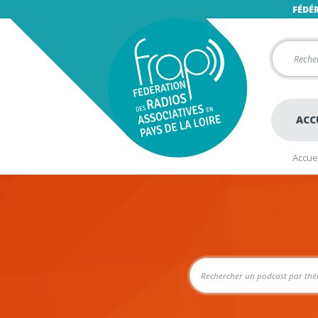
FÉDÉ
ACC
Accuei