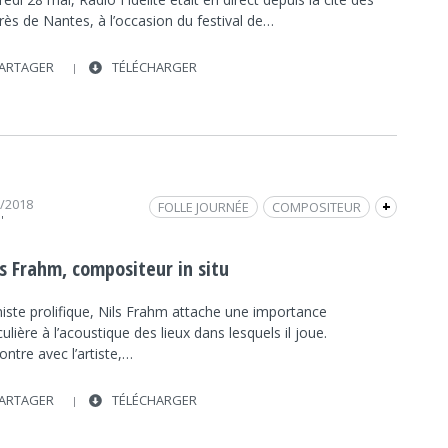
ès de Nantes, à l’occasion du festival de…
ARTAGER
TÉLÉCHARGER
8/2018
FOLLE JOURNÉE
COMPOSITEUR
+
'
LIEU UNIQUE
INTERVIEW
FRAP MUSIQUE
PIANISTE
ls Frahm, compositeur in situ
iste prolifique, Nils Frahm attache une importance
culière à l’acoustique des lieux dans lesquels il joue.
ntre avec l’artiste,…
ARTAGER
TÉLÉCHARGER