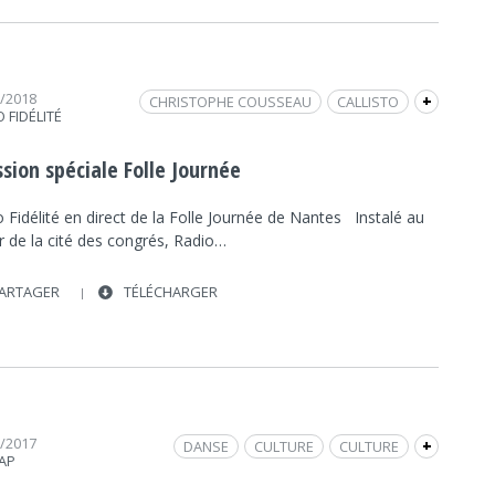
2/2018
CHRISTOPHE COUSSEAU
CALLISTO
+
 FIDÉLITÉ
CULTURE
CITÉ DES CONGRÈS
FOLLE JOURNÉE
ELISABETH BACONNAIS
sion spéciale Folle Journée
LA FOLLE JOURNÉE
FRAP MUSIQUE
 Fidélité en direct de la Folle Journée de Nantes Instalé au
PATRICK BARBIER
MUSIQUE CLASSIQUE
r de la cité des congrés, Radio…
RENE MARTIN
PAUL LAY
ARTAGER
TÉLÉCHARGER
2/2017
DANSE
CULTURE
CULTURE
+
RAP
INTERVIEW
FRAP MUSIQUE
FOLLE JOURNÉE