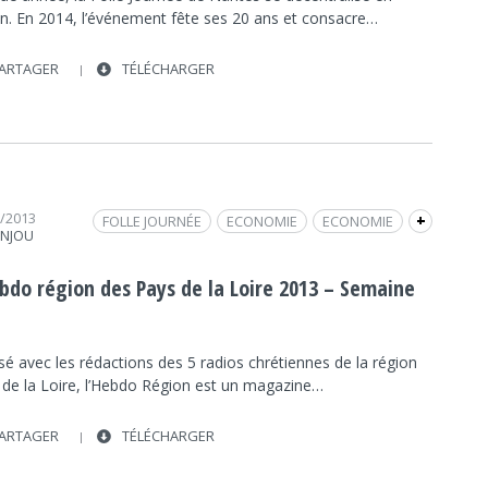
on. En 2014, l’événement fête ses 20 ans et consacre…
ARTAGER
TÉLÉCHARGER
2/2013
FOLLE JOURNÉE
ECONOMIE
ECONOMIE
+
ANJOU
SOCIÉTÉ
SOCIÉTÉ
INTERVIEW
FRAP INFO
VENDÉE GLOBE
SPORT
SPORT
ebdo région des Pays de la Loire 2013 – Semaine
VIN DE LOIRE
sé avec les rédactions des 5 radios chrétiennes de la région
 de la Loire, l’Hebdo Région est un magazine…
ARTAGER
TÉLÉCHARGER