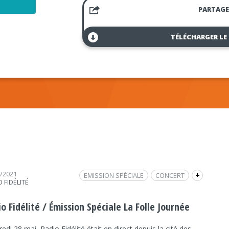
PARTAGE
TÉLÉCHARGER LE
5/2021
EMISSION SPÉCIALE
CONCERT
+
 FIDÉLITÉ
FOLLE JOURNÉE 2021
FOLLE JOURNÉE
MUSIQUE CLASSIQUE
o Fidélité / Émission Spéciale La Folle Journée
edi 28 mai, Radio Fidélité était en direct depuis la cité des