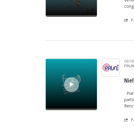
congr
P
Lecteur audio
08/0
PRUN
Nie
Pian
parti
Renco
P