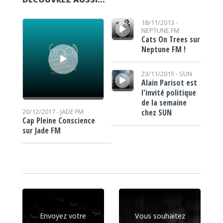
Lecteur audio
Lecteur audio
18/11/2013 -
NEPTUNE FM
Cats On Trees sur
Neptune FM !
Lecteur audio
23/11/2015 -
SUN
Alain Parisot est
l'invité politique
de la semaine
chez SUN
20/12/2017 -
JADE FM
Cap Pleine Conscience
sur Jade FM
Envoyez votre
Vous souhaitez