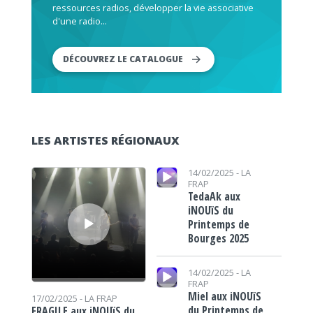
ressources radios, développer la vie associative
d'une radio...
DÉCOUVREZ LE CATALOGUE
LES ARTISTES RÉGIONAUX
Lecteur audio
Lecteur audio
14/02/2025 -
LA
FRAP
TedaAk aux
iNOUïS du
Printemps de
Bourges 2025
Lecteur audio
14/02/2025 -
LA
FRAP
Miel aux iNOUïS
17/02/2025 -
LA FRAP
du Printemps de
FRAGILE aux iNOUïS du