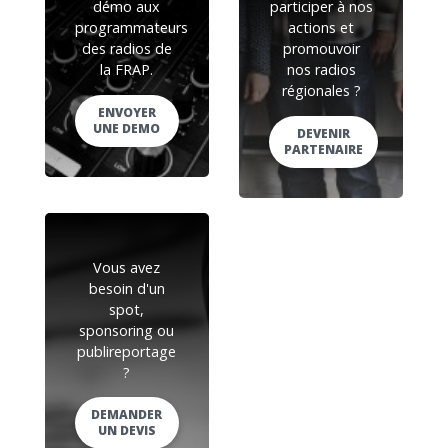
démo aux
participer à nos
programmateurs
actions et
des radios de
promouvoir
la FRAP.
nos radios
régionales ?
ENVOYER
UNE DEMO
DEVENIR
PARTENAIRE
Vous avez
besoin d'un
spot,
sponsoring ou
publireportage
?
DEMANDER
UN DEVIS