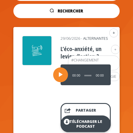
RECHERCHER
+
29/06/2026
-
ALTERNANTES
L’éco-anxiété, un
+
levier d’action ?
#
CHANGEMENT
CLIMATIQUE
Lecteur
audio
00:00
00:00
#
PSYCHOLOGIE
PARTAGER
TÉLÉCHARGER LE
PODCAST