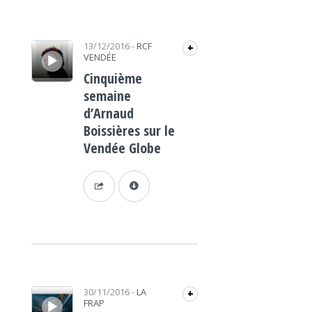
Lecteur audio
13/12/2016
-
RCF
+
VENDÉE
Cinquième
semaine
d’Arnaud
Boissières sur le
Vendée Globe
Lecteur audio
30/11/2016
-
LA
+
FRAP