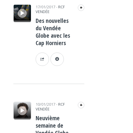
Lecteur audio
17/01/2017
-
RCF
+
VENDÉE
Des nouvelles
du Vendée
Globe avec les
Cap Horniers
Lecteur audio
10/01/2017
-
RCF
+
VENDÉE
Neuvième
semaine de
Vendée Globe