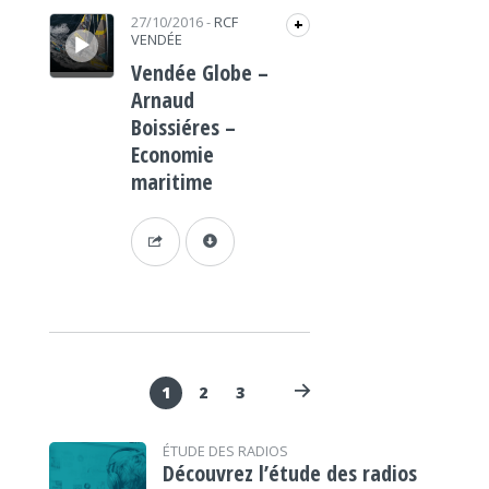
Lecteur audio
27/10/2016
-
RCF
+
VENDÉE
Vendée Globe –
Arnaud
Boissiéres –
Economie
maritime
1
2
3
ÉTUDE DES RADIOS
Découvrez l’étude des radios