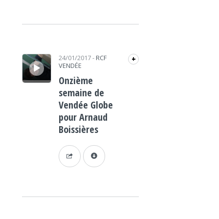
Lecteur audio
24/01/2017
-
RCF
+
VENDÉE
Onzième
semaine de
Vendée Globe
pour Arnaud
Boissières