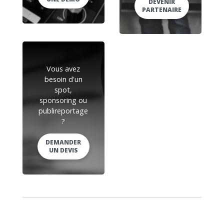
DEVENIR
PARTENAIRE
Vous avez
besoin d'un
spot,
sponsoring ou
publireportage
?
DEMANDER
UN DEVIS