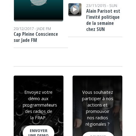
Lecteur audio
23/11/2015 -
SUN
Alain Parisot est
l'invité politique
de la semaine
chez SUN
20/12/2017 -
JADE FM
Cap Pleine Conscience
sur Jade FM
Envoyez votre
Vous souhaitez
démo aux
participer à nos
programmateurs
actions et
des radios de
promouvoir
la FRAP.
nos radios
régionales ?
ENVOYER
UNE DEMO