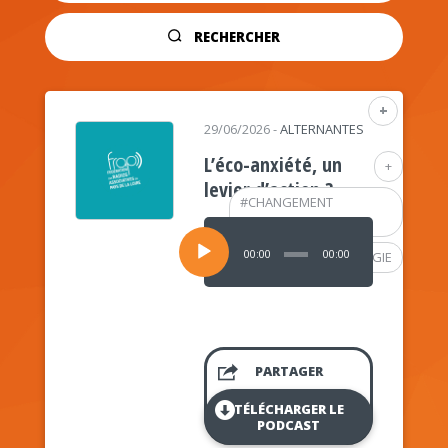
RECHERCHER
+
29/06/2026
-
ALTERNANTES
L’éco-anxiété, un
+
levier d’action ?
#
CHANGEMENT
CLIMATIQUE
Lecteur
audio
00:00
00:00
#
PSYCHOLOGIE
PARTAGER
TÉLÉCHARGER LE
PODCAST