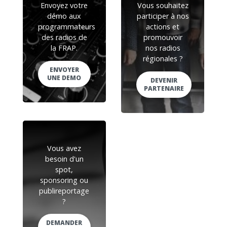
Envoyez votre
Vous souhaitez
démo aux
participer à nos
programmateurs
actions et
des radios de
promouvoir
la FRAP.
nos radios
régionales ?
ENVOYER
UNE DEMO
DEVENIR
PARTENAIRE
Vous avez
besoin d'un
spot,
sponsoring ou
publireportage
?
DEMANDER