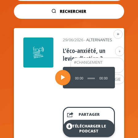
RECHERCHER
+
29/06/2026
-
ALTERNANTES
L’éco-anxiété, un
+
levier d’action ?
#
CHANGEMENT
CLIMATIQUE
Lecteur
audio
00:00
00:00
#
PSYCHOLOGIE
PARTAGER
TÉLÉCHARGER LE
PODCAST