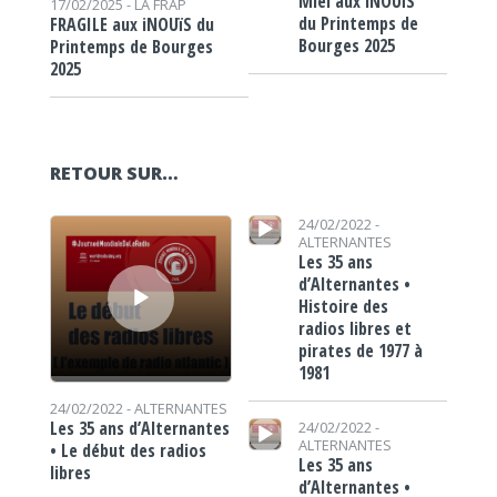
Miel aux iNOUïS
17/02/2025 -
LA FRAP
du Printemps de
FRAGILE aux iNOUïS du
Bourges 2025
Printemps de Bourges
2025
RETOUR SUR…
Lecteur audio
Lecteur audio
24/02/2022 -
ALTERNANTES
Les 35 ans
d’Alternantes •
Histoire des
radios libres et
pirates de 1977 à
1981
24/02/2022 -
ALTERNANTES
Lecteur audio
Les 35 ans d’Alternantes
24/02/2022 -
ALTERNANTES
• Le début des radios
Les 35 ans
libres
d’Alternantes •