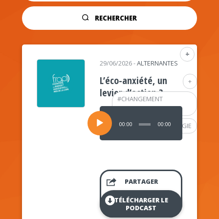
RECHERCHER
+
29/06/2026
-
ALTERNANTES
L’éco-anxiété, un
+
levier d’action ?
#
CHANGEMENT
CLIMATIQUE
Lecteur
audio
00:00
00:00
#
PSYCHOLOGIE
PARTAGER
TÉLÉCHARGER LE
PODCAST