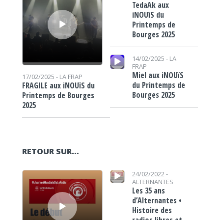
TedaAk aux
iNOUïS du
Printemps de
Bourges 2025
Lecteur audio
14/02/2025 -
LA
FRAP
Miel aux iNOUïS
17/02/2025 -
LA FRAP
du Printemps de
FRAGILE aux iNOUïS du
Bourges 2025
Printemps de Bourges
2025
RETOUR SUR…
Lecteur audio
Lecteur audio
24/02/2022 -
ALTERNANTES
Les 35 ans
d’Alternantes •
Histoire des
radios libres et