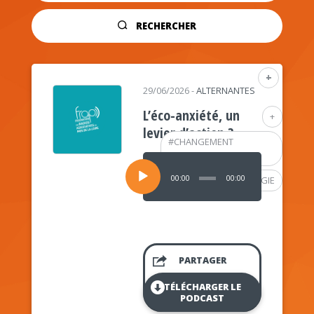
RECHERCHER
+
29/06/2026
-
ALTERNANTES
L’éco-anxiété, un
+
levier d’action ?
#
CHANGEMENT
CLIMATIQUE
Lecteur
audio
00:00
00:00
#
PSYCHOLOGIE
PARTAGER
TÉLÉCHARGER LE
PODCAST