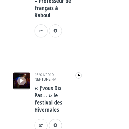
– Professeur de
français à
Kaboul
Lecteur audio
15/01/2010
-
+
NEPTUNE FM
« J’vous Dis
Pas… » le
festival des
Hivernales