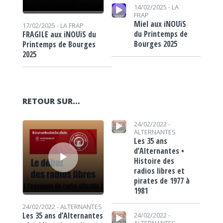
Lecteur audio
14/02/2025 -
LA
FRAP
Miel aux iNOUïS
17/02/2025 -
LA FRAP
du Printemps de
FRAGILE aux iNOUïS du
Bourges 2025
Printemps de Bourges
2025
RETOUR SUR…
Lecteur audio
Lecteur audio
24/02/2022 -
ALTERNANTES
Les 35 ans
d’Alternantes •
Histoire des
radios libres et
pirates de 1977 à
1981
24/02/2022 -
ALTERNANTES
Lecteur audio
Les 35 ans d’Alternantes
24/02/2022 -
ALTERNANTES