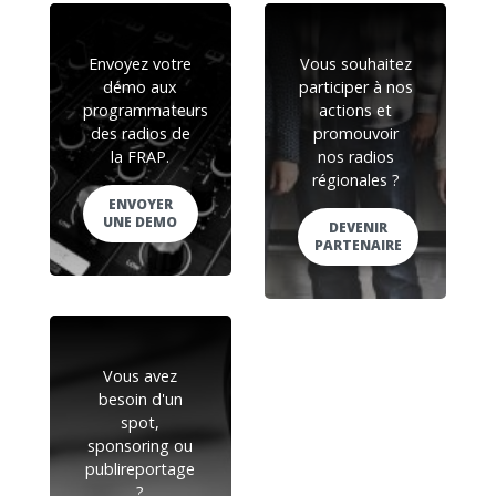
Envoyez votre
Vous souhaitez
démo aux
participer à nos
programmateurs
actions et
des radios de
promouvoir
la FRAP.
nos radios
régionales ?
ENVOYER
UNE DEMO
DEVENIR
PARTENAIRE
Vous avez
besoin d'un
spot,
sponsoring ou
publireportage
?