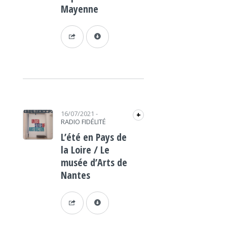
Mayenne
https://www.lafrap.fr/wp-content/uploads/2021/07/musee-art-de-nantes-1-e1625556209385.png
16/07/2021
-
+
RADIO FIDÉLITÉ
L’été en Pays de
la Loire / Le
musée d’Arts de
Nantes