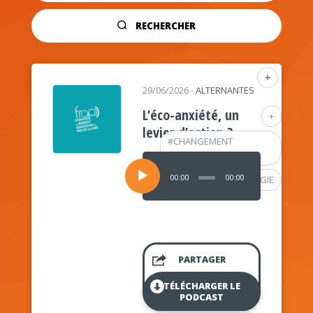
RECHERCHER
+
29/06/2026
-
ALTERNANTES
L’éco-anxiété, un
+
levier d’action ?
#
CHANGEMENT
CLIMATIQUE
Lecteur
audio
00:00
00:00
#
PSYCHOLOGIE
PARTAGER
TÉLÉCHARGER LE
PODCAST