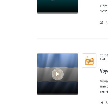
L’émi
s’es
P
Lecteur audio
25/0
L'AU
Voy
Voya
une d
ram
P