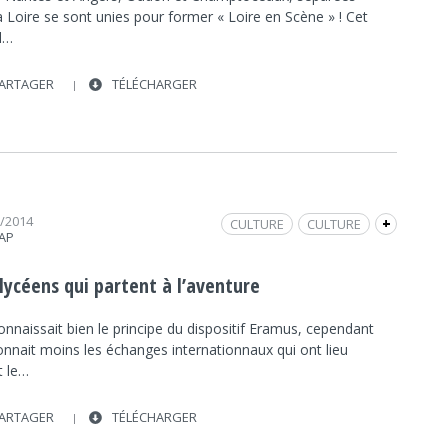
a Loire se sont unies pour former « Loire en Scène » ! Cet
il…
ARTAGER
TÉLÉCHARGER
6/2014
CULTURE
CULTURE
+
RAP
FRAP INFO
ÉCHANGE LINGUISTIQUE
LYCÉE
INTERVIEW
INTERNATIONAL
lycéens qui partent à l’aventure
VOYAGE
SOCIÉTÉ
SOCIÉTÉ
nnaissait bien le principe du dispositif Eramus, cependant
onnait moins les échanges internationnaux qui ont lieu
t le…
ARTAGER
TÉLÉCHARGER