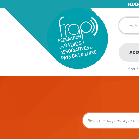
FÉDÉ
ACC
Accuei