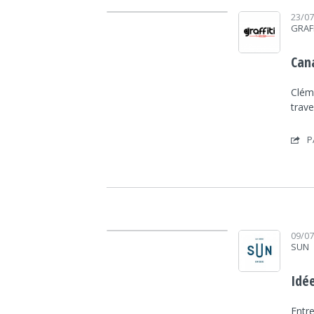
Lecteur audio
23/0
GRAF
Cana
Clém
trave
P
Lecteur audio
09/0
SUN
Idée
Entr