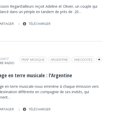
ssion Regard’ailleurs reçoit Adeline et Olivier, un couple qui
t lancé dans un périple en tandem de près de 20…
ARTAGER
TÉLÉCHARGER
4/2017
FRAP MUSIQUE
ARGENTINE
ANECDOTES
+
TRE RADIO
VOYAGE
age en terre musicale : l’Argentine
ge en terre musicale nous emmène à chaque émission vers
estination différente en compagnie de ses invités, qui
ènent…
ARTAGER
TÉLÉCHARGER