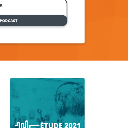
R
 PODCAST