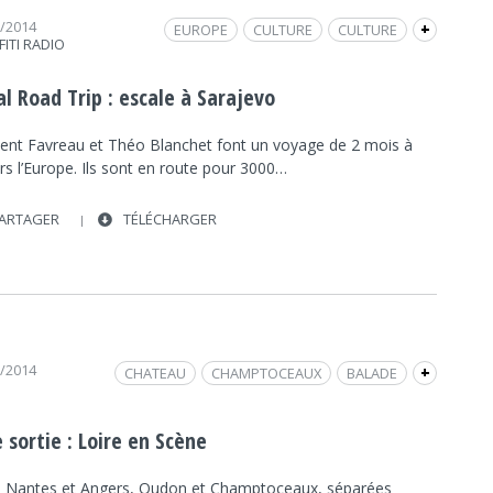
7/2014
EUROPE
CULTURE
CULTURE
+
FITI RADIO
SOCIÉTÉ
SOCIÉTÉ
MARCHÉ
FRAP INFO
VOYAGE
VENDÉE
STOP
l Road Trip : escale à Sarajevo
ent Favreau et Théo Blanchet font un voyage de 2 mois à
rs l’Europe. Ils sont en route pour 3000…
ARTAGER
TÉLÉCHARGER
7/2014
CHATEAU
CHAMPTOCEAUX
BALADE
+
CULTURE
CULTURE
CROISIÈRE
ENVIRONNEMENT
ENVIRONNEMENT
 sortie : Loire en Scène
OUDON
NATURE
INTERVIEW
FRAP INFO
e Nantes et Angers, Oudon et Champtoceaux, séparées
VOYAGE
VISITE