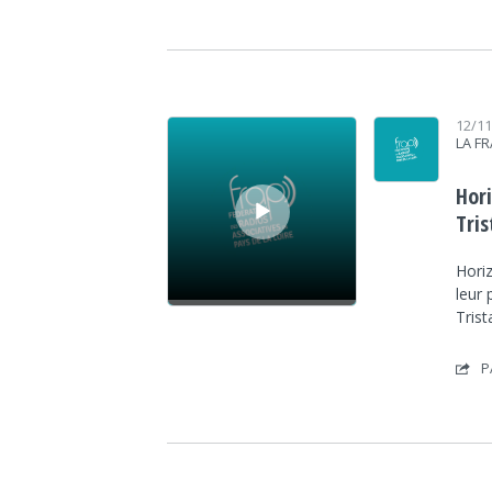
Lecteur audio
12/1
LA F
Hori
Tri
Horiz
leur 
Tris
P