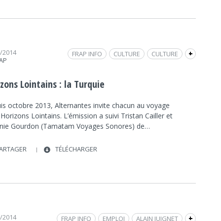
6/2014
FRAP INFO
CULTURE
CULTURE
+
RAP
SOCIÉTÉ
REPORTAGE / DOCUMENTAIRE
TAMATAM VOYAGES SONORES
SOCIÉTÉ
zons Lointains : la Turquie
VOYAGE
TURQUIE
is octobre 2013, Alternantes invite chacun au voyage
Horizons Lointains. L’émission a suivi Tristan Cailler et
nie Gourdon (Tamatam Voyages Sonores) de…
ARTAGER
TÉLÉCHARGER
5/2014
FRAP INFO
EMPLOI
ALAIN JUIGNET
+