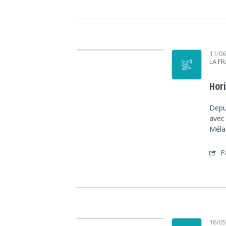
Lecteur audio
11/0
LA F
Hori
Depu
avec 
Méla
P
Lecteur audio
16/0