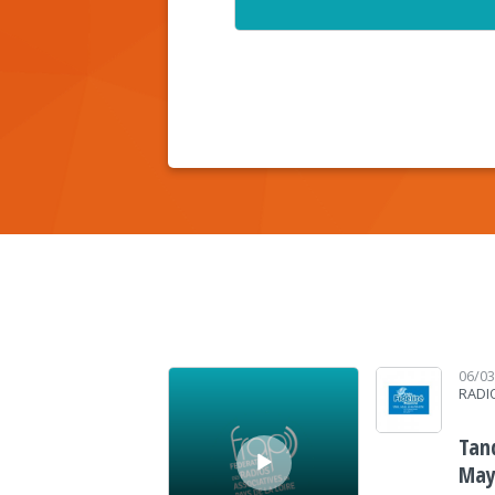
Lecteur audio
06/0
RADI
Tand
May