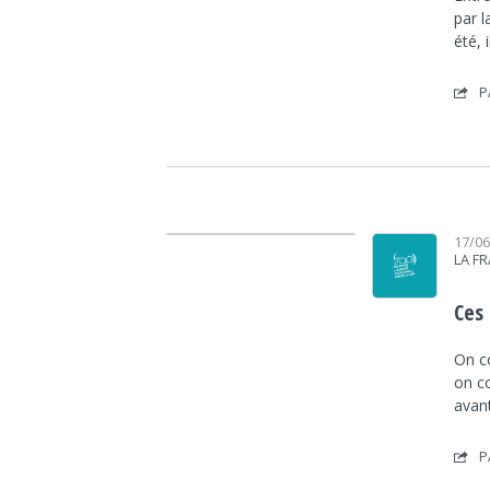
par l
été, 
P
Lecteur audio
17/0
LA F
Ces 
On co
on c
avan
P