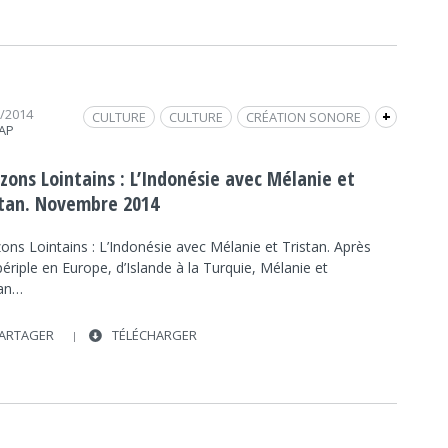
1/2014
CULTURE
CULTURE
CRÉATION SONORE
+
RAP
ENVIRONNEMENT
ENVIRONNEMENT
INDONÉSIE
FRAP INFO
zons Lointains : L’Indonésie avec Mélanie et
VOYAGE
REPORTAGE / DOCUMENTAIRE
stan. Novembre 2014
ons Lointains : L’Indonésie avec Mélanie et Tristan. Après
périple en Europe, d’Islande à la Turquie, Mélanie et
tan…
ARTAGER
TÉLÉCHARGER