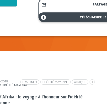
PARTAGE
TÉLÉCHARGER LE
3/2018
FRAP INFO
FIDÉLITÉ MAYENNE
AFRIQUE
+
O FIDÉLITÉ MAYENNE
SOCIÉTÉ
REGARD'AILLEURS
INTERVIEW
VOYAGE
VÉLO
TAND'AFRIKA
SOCIÉTÉ
’Afrika : le voyage à l’honneur sur Fidélité
enne