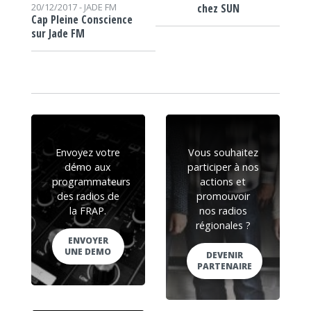
chez SUN
20/12/2017 -
JADE FM
Cap Pleine Conscience
sur Jade FM
Envoyez votre
Vous souhaitez
démo aux
participer à nos
programmateurs
actions et
des radios de
promouvoir
la FRAP.
nos radios
régionales ?
ENVOYER
UNE DEMO
DEVENIR
PARTENAIRE