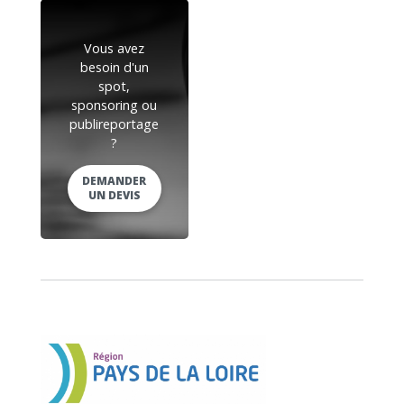
Vous avez
besoin d'un
spot,
sponsoring ou
publireportage
?
DEMANDER
UN DEVIS