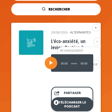
RECHERCHER
+
29/06/2026
-
ALTERNANTES
L’éco-anxiété, un
+
levier d’action ?
#
CHANGEMENT
CLIMATIQUE
Lecteur
audio
00:00
00:00
#
PSYCHOLOGIE
PARTAGER
TÉLÉCHARGER LE
PODCAST