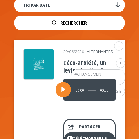
RECHERCHER
+
29/06/2026
-
ALTERNANTES
L’éco-anxiété, un
+
levier d’action ?
#
CHANGEMENT
CLIMATIQUE
Lecteur
audio
00:00
00:00
#
PSYCHOLOGIE
PARTAGER
TÉLÉCHARGER LE