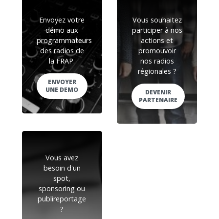
Envoyez votre
Vous souhaitez
démo aux
participer à nos
programmateurs
actions et
des radios de
promouvoir
la FRAP.
nos radios
régionales ?
ENVOYER
UNE DEMO
DEVENIR
PARTENAIRE
Vous avez
besoin d'un
spot,
sponsoring ou
publireportage
?