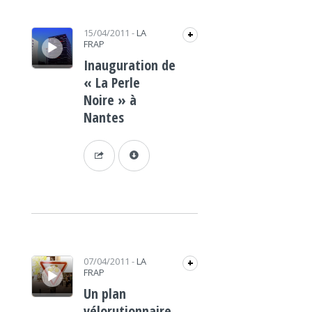
Lecteur audio
15/04/2011
-
LA
+
FRAP
Inauguration de
« La Perle
Noire » à
Nantes
Lecteur audio
07/04/2011
-
LA
+
FRAP
Un plan
vélorutionnaire