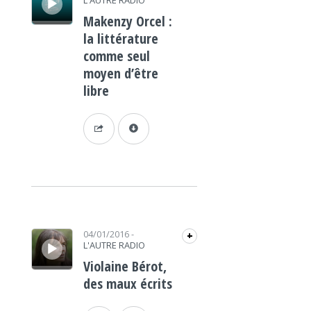
L'AUTRE RADIO
Makenzy Orcel :
la littérature
comme seul
moyen d’être
libre
Lecteur audio
04/01/2016
-
+
L'AUTRE RADIO
Violaine Bérot,
des maux écrits