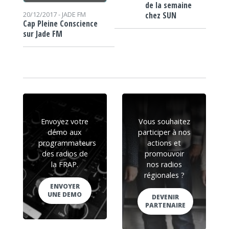
de la semaine
chez SUN
20/12/2017 -
JADE FM
Cap Pleine Conscience
sur Jade FM
Envoyez votre
Vous souhaitez
démo aux
participer à nos
programmateurs
actions et
des radios de
promouvoir
la FRAP.
nos radios
régionales ?
ENVOYER
UNE DEMO
DEVENIR
PARTENAIRE