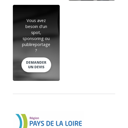
Vous avez
besoin d'un
spot,
sponsoring ou
publireportage
?
DEMANDER
UN DEVIS