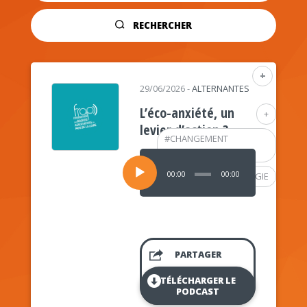
RECHERCHER
+
29/06/2026
-
ALTERNANTES
L’éco-anxiété, un
+
levier d’action ?
#
CHANGEMENT
CLIMATIQUE
Lecteur
audio
00:00
00:00
#
PSYCHOLOGIE
PARTAGER
TÉLÉCHARGER LE
PODCAST