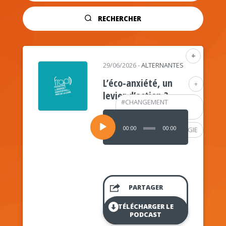
RECHERCHER
+
29/06/2026
-
ALTERNANTES
L’éco-anxiété, un
+
levier d’action ?
#
CHANGEMENT
CLIMATIQUE
Lecteur
audio
00:00
00:00
#
PSYCHOLOGIE
PARTAGER
TÉLÉCHARGER LE
PODCAST