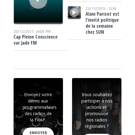
Lecteur audio
23/11/2015 -
SUN
Alain Parisot est
l'invité politique
de la semaine
chez SUN
20/12/2017 -
JADE FM
Cap Pleine Conscience
sur Jade FM
Envoyez votre
Vous souhaitez
démo aux
participer à nos
programmateurs
actions et
des radios de
promouvoir
la FRAP.
nos radios
régionales ?
ENVOYER