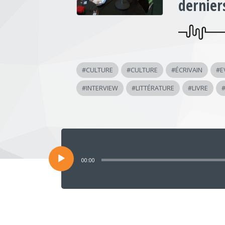
dernier
#
CULTURE
#
CULTURE
#
ÉCRIVAIN
#
E
#
INTERVIEW
#
LITTÉRATURE
#
LIVRE
Lecteur
audio
00:00