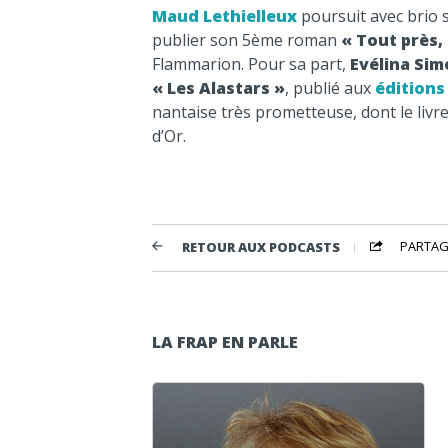
Maud Lethielleux
poursuit avec brio s
publier son 5ème roman
« Tout près,
Flammarion. Pour sa part,
Evélina Si
« Les Alastars »
, publié aux
éditions
nantaise très prometteuse, dont le livre
d’Or.
PARTAG
RETOUR AUX PODCASTS
LA FRAP EN PARLE
Lecteur audio