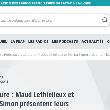
RATION DES RADIOS ASSOCIATIVES EN PAYS-DE-LA-LOIRE
UEIL
LA FRAP
LES RADIOS
LES PODCASTS
ACTUALITÉS
C
l
/
Podcasts
/
Littérature : Maud Lethielleux et Evélina Simon présentent l
RAP
2/2011
ture : Maud Lethielleux et
 Simon présentent leurs