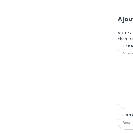
Ajou
Votre a
champs 
COM
NO