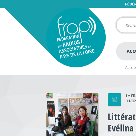
FÉDÉ
ACC
Accuei
LA F
11/0
Littéra
Evélina