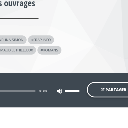
s ouvrages
VÉLINA SIMON
#
FRAP INFO
#
MAUD LETHIELLEUX
#
ROMANS
Utilisez
PARTAGER
00:00
les
flèches
haut/bas
pour
augmenter
ou
diminuer
le