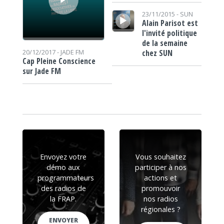
Lecteur audio
23/11/2015 -
SUN
Alain Parisot est
l'invité politique
de la semaine
chez SUN
20/12/2017 -
JADE FM
Cap Pleine Conscience
sur Jade FM
Envoyez votre
Vous souhaitez
démo aux
participer à nos
programmateurs
actions et
des radios de
promouvoir
la FRAP.
nos radios
régionales ?
ENVOYER