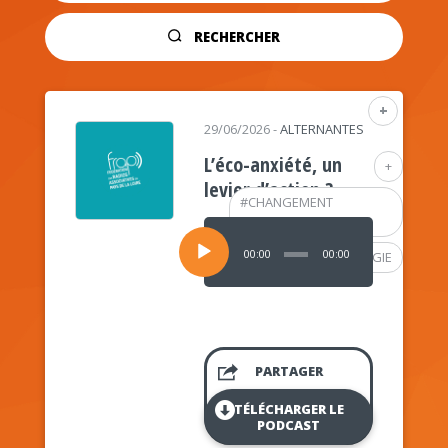
RECHERCHER
+
29/06/2026
-
ALTERNANTES
L’éco-anxiété, un
+
levier d’action ?
#
CHANGEMENT
CLIMATIQUE
Lecteur
audio
00:00
00:00
#
PSYCHOLOGIE
PARTAGER
TÉLÉCHARGER LE
PODCAST