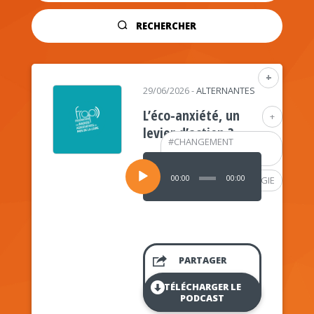
RECHERCHER
+
29/06/2026
-
ALTERNANTES
L’éco-anxiété, un
+
levier d’action ?
#
CHANGEMENT
CLIMATIQUE
Lecteur
audio
00:00
00:00
#
PSYCHOLOGIE
PARTAGER
TÉLÉCHARGER LE
PODCAST