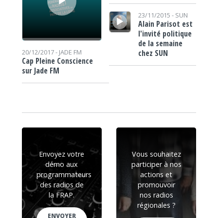
Lecteur audio
23/11/2015 -
SUN
Alain Parisot est
l'invité politique
de la semaine
chez SUN
20/12/2017 -
JADE FM
Cap Pleine Conscience
sur Jade FM
Envoyez votre
Vous souhaitez
démo aux
participer à nos
programmateurs
actions et
des radios de
promouvoir
la FRAP.
nos radios
régionales ?
ENVOYER