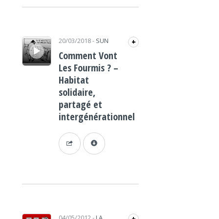
Lecteur audio
20/03/2018
-
SUN
+
Comment Vont
Les Fourmis ? –
Habitat
solidaire,
partagé et
intergénérationnel
Lecteur audio
04/05/2012
-
LA