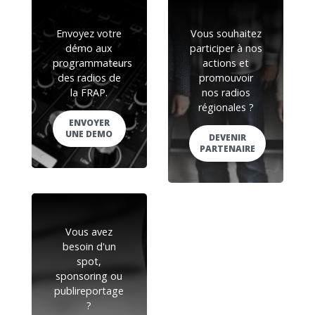
Envoyez votre
Vous souhaitez
démo aux
participer à nos
programmateurs
actions et
des radios de
promouvoir
la FRAP.
nos radios
régionales ?
ENVOYER
UNE DEMO
DEVENIR
PARTENAIRE
Vous avez
besoin d'un
spot,
sponsoring ou
publireportage
?