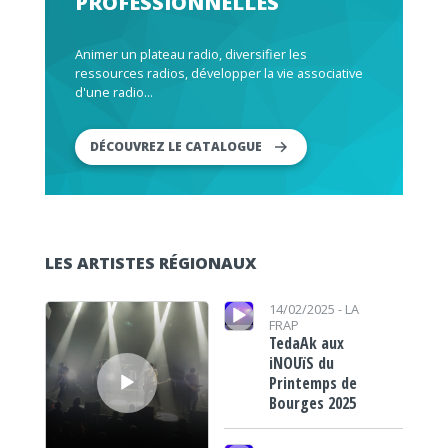
PROFESSIONNELLES
Animer un plateau radio, diversifier les
ressources radios, développer la vie associative
d'une radio...
DÉCOUVREZ LE CATALOGUE
LES ARTISTES RÉGIONAUX
Lecteur audio
Lecteur audio
14/02/2025 -
LA
FRAP
TedaAk aux
iNOUïS du
Printemps de
Bourges 2025
Lecteur audio