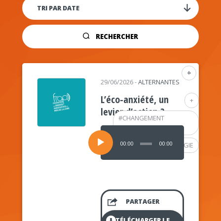
RECHERCHER
+
29/06/2026
-
ALTERNANTES
L’éco-anxiété, un
+
levier d’action ?
#
CHANGEMENT
CLIMATIQUE
Lecteur
audio
00:00
00:00
#
PSYCHOLOGIE
PARTAGER
TÉLÉCHARGER LE