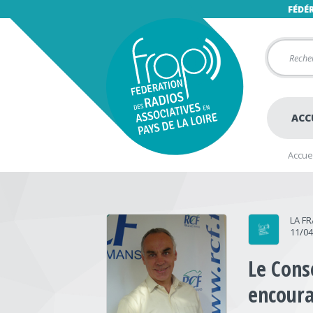
FÉDÉ
ACC
Accuei
LA F
11/0
Le Cons
encoura