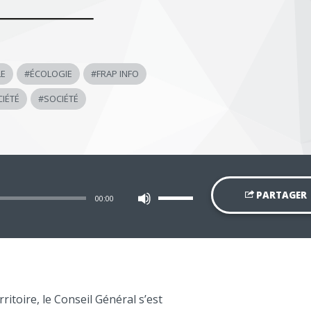
LE
#
ÉCOLOGIE
#
FRAP INFO
IÉTÉ
#
SOCIÉTÉ
Utilisez
PARTAGER
00:00
les
flèches
haut/bas
pour
augmenter
ou
diminuer
le
volume.
ritoire, le Conseil Général s’est