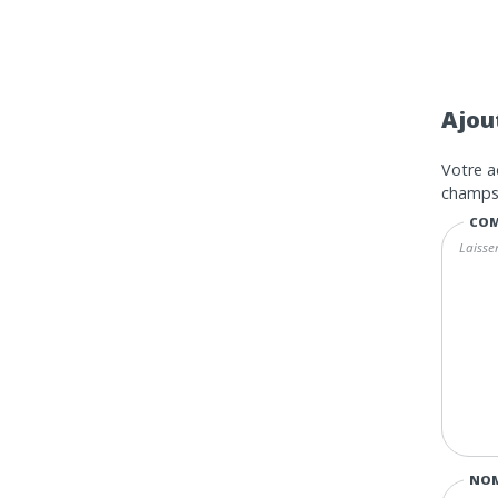
Ajou
Votre a
champs 
COM
NO