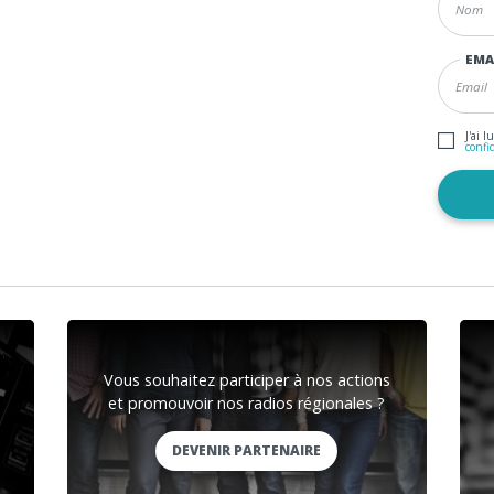
EMA
J'ai l
confi
Vous souhaitez participer à nos actions
et promouvoir nos radios régionales ?
DEVENIR PARTENAIRE