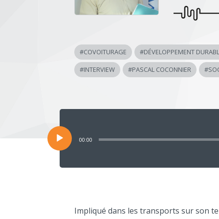
#
COVOITURAGE
#
DÉVELOPPEMENT DURAB
#
INTERVIEW
#
PASCAL COCONNIER
#
SOC
Lecteur
audio
00:00
Impliqué dans les transports sur son ter