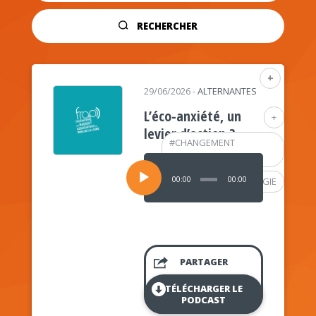
RECHERCHER
+
29/06/2026
-
ALTERNANTES
L’éco-anxiété, un
+
levier d’action ?
#
CHANGEMENT
CLIMATIQUE
Lecteur
audio
00:00
00:00
#
PSYCHOLOGIE
PARTAGER
TÉLÉCHARGER LE
PODCAST