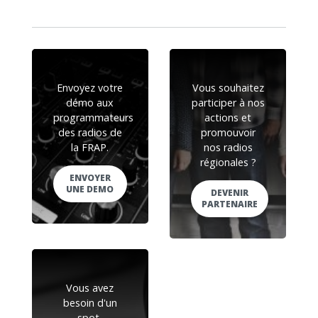
Envoyez votre
Vous souhaitez
démo aux
participer à nos
programmateurs
actions et
des radios de
promouvoir
la FRAP.
nos radios
régionales ?
ENVOYER
UNE DEMO
DEVENIR
PARTENAIRE
Vous avez
besoin d'un
spot,