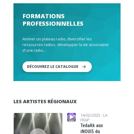
FORMATIONS
PROFESSIONNELLES
Animer un plateau radio, diversifier les
ressources radios, développer la vie associative
d'une radio...
DÉCOUVREZ LE CATALOGUE
LES ARTISTES RÉGIONAUX
Lecteur audio
Lecteur audio
14/02/2025 -
LA
FRAP
TedaAk aux
iNOUïS du