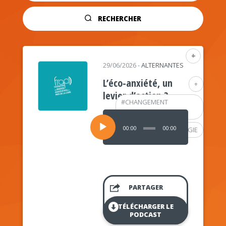
RECHERCHER
+
29/06/2026
-
ALTERNANTES
L’éco-anxiété, un
+
levier d’action ?
#
CHANGEMENT
CLIMATIQUE
Lecteur
audio
00:00
00:00
#
PSYCHOLOGIE
PARTAGER
TÉLÉCHARGER LE
PODCAST