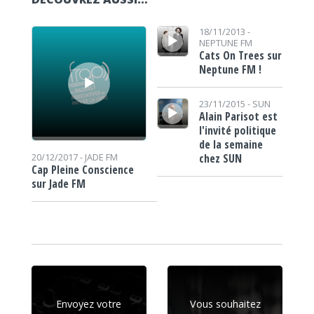
Lecteur audio
Lecteur audio
18/11/2013 -
NEPTUNE FM
Cats On Trees sur
Neptune FM !
Lecteur audio
23/11/2015 -
SUN
Alain Parisot est
l'invité politique
de la semaine
chez SUN
20/12/2017 -
JADE FM
Cap Pleine Conscience
sur Jade FM
Envoyez votre
Vous souhaitez