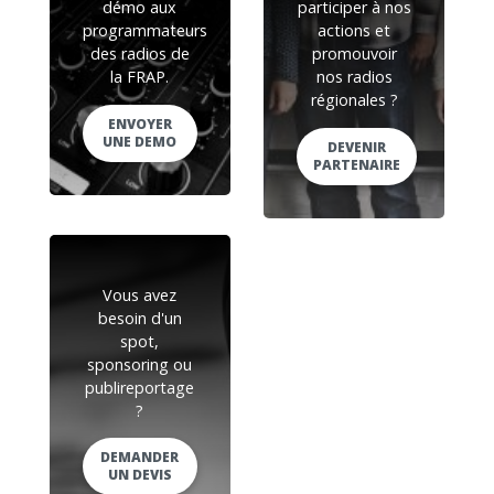
démo aux
participer à nos
programmateurs
actions et
des radios de
promouvoir
la FRAP.
nos radios
régionales ?
ENVOYER
UNE DEMO
DEVENIR
PARTENAIRE
Vous avez
besoin d'un
spot,
sponsoring ou
publireportage
?
DEMANDER
UN DEVIS