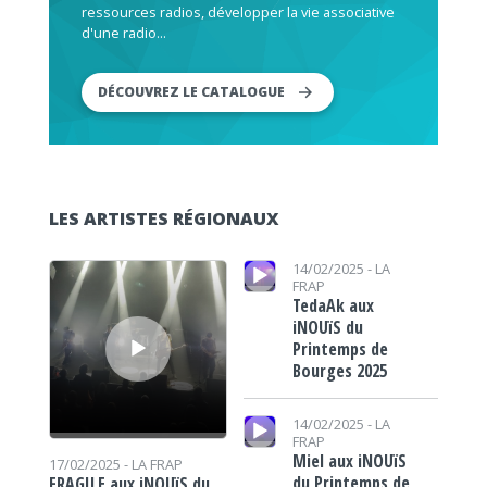
ressources radios, développer la vie associative
d'une radio...
DÉCOUVREZ LE CATALOGUE
LES ARTISTES RÉGIONAUX
Lecteur audio
Lecteur audio
14/02/2025 -
LA
FRAP
TedaAk aux
iNOUïS du
Printemps de
Bourges 2025
Lecteur audio
14/02/2025 -
LA
FRAP
Miel aux iNOUïS
17/02/2025 -
LA FRAP
du Printemps de
FRAGILE aux iNOUïS du