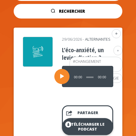
RECHERCHER
+
29/06/2026
-
ALTERNANTES
L’éco-anxiété, un
+
levier d’action ?
#
CHANGEMENT
CLIMATIQUE
Lecteur
audio
00:00
00:00
#
PSYCHOLOGIE
PARTAGER
TÉLÉCHARGER LE
PODCAST