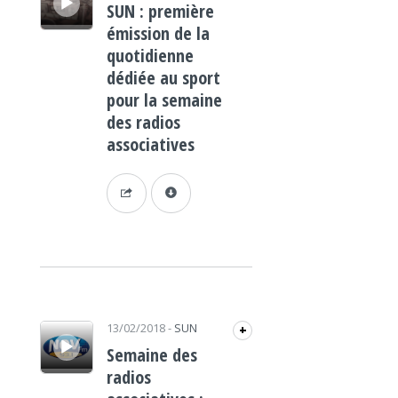
SUN : première
émission de la
quotidienne
dédiée au sport
pour la semaine
des radios
associatives
Lecteur audio
13/02/2018
-
SUN
+
Semaine des
radios