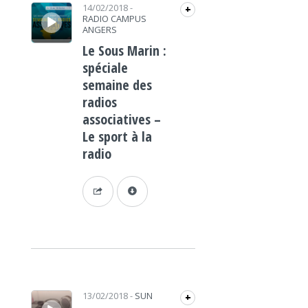
Lecteur audio
14/02/2018
-
+
RADIO CAMPUS
ANGERS
Le Sous Marin :
spéciale
semaine des
radios
associatives –
Le sport à la
radio
Lecteur audio
13/02/2018
-
SUN
+