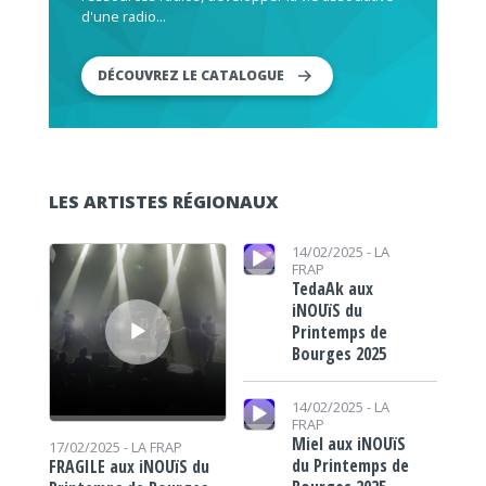
d'une radio...
DÉCOUVREZ LE CATALOGUE
LES ARTISTES RÉGIONAUX
Lecteur audio
Lecteur audio
14/02/2025 -
LA
FRAP
TedaAk aux
iNOUïS du
Printemps de
Bourges 2025
Lecteur audio
14/02/2025 -
LA
FRAP
Miel aux iNOUïS
17/02/2025 -
LA FRAP
du Printemps de
FRAGILE aux iNOUïS du