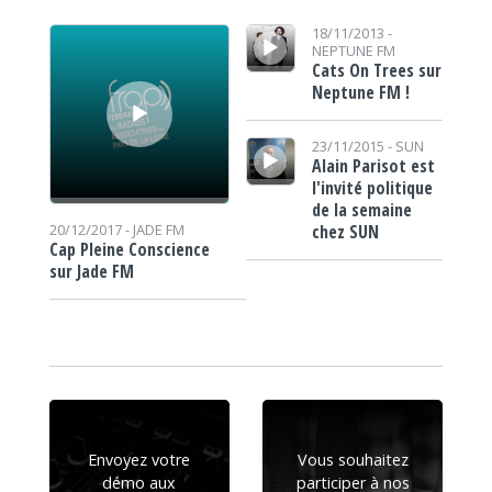
Lecteur audio
Lecteur audio
18/11/2013 -
NEPTUNE FM
Cats On Trees sur
Neptune FM !
Lecteur audio
23/11/2015 -
SUN
Alain Parisot est
l'invité politique
de la semaine
chez SUN
20/12/2017 -
JADE FM
Cap Pleine Conscience
sur Jade FM
Envoyez votre
Vous souhaitez
démo aux
participer à nos