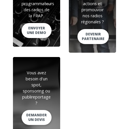
programmateurs
actions et
des radios de
promouvoir
la FRAP.
nos radios
régionales ?
ENVOYER
UNE DEMO
DEVENIR
PARTENAIRE
Vous avez
besoin d'un
spot,
sponsoring ou
publireportage
?
DEMANDER
UN DEVIS