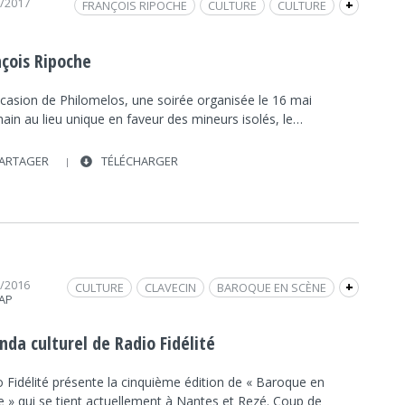
5/2017
FRANÇOIS RIPOCHE
CULTURE
CULTURE
+
INTERVIEW
FRAP MUSIQUE
NANTES
LIEU UNIQUE
JEUNES MIGRANTS
nçois Ripoche
PHILOMELOS
casion de Philomelos, une soirée organisée le 16 mai
ain au lieu unique en faveur des mineurs isolés, le…
ARTAGER
TÉLÉCHARGER
1/2016
CULTURE
CLAVECIN
BAROQUE EN SCÈNE
+
RAP
FRAP INFO
FRANÇOISE RUBELLIN
CULTURE
JOHAN JACOB FROBERGER
INTERVIEW
nda culturel de Radio Fidélité
REZÉ
NANTES
LIEU UNIQUE
 Fidélité présente la cinquième édition de « Baroque en
e » qui se tient actuellement à Nantes et Rezé. Coup de