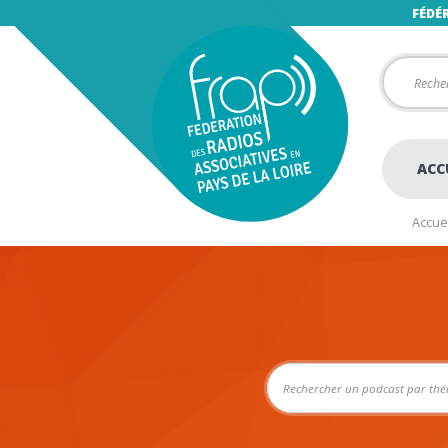
FÉDÉ
ACC
Accuei