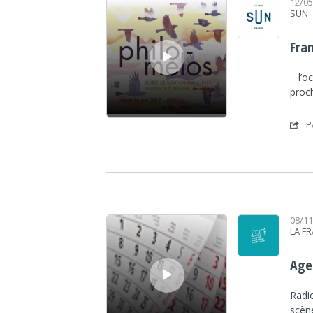
12/0
SUN
Fra
l’oc
proch
P
Lecteur audio
08/1
LA F
Age
Radio
scèn