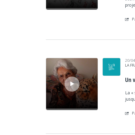
proj
P
Lecteur audio
20/0
LA F
Un 
La « 
jusqu
P