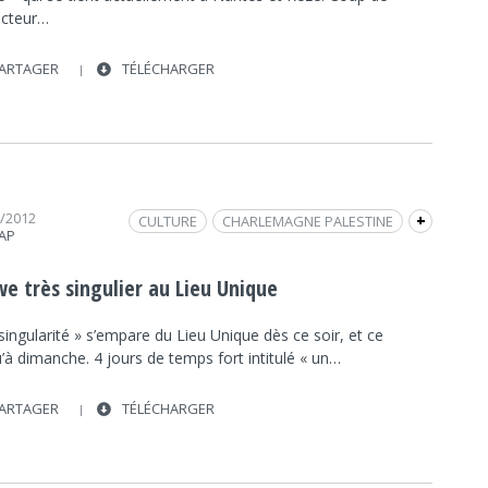
ecteur…
ARTAGER
TÉLÉCHARGER
4/2012
CULTURE
CHARLEMAGNE PALESTINE
+
RAP
INTERVIEW
FRAP INFO
CULTURE
PATRICK GYGER
LIEU UNIQUE
JIM SANDERS
we très singulier au Lieu Unique
singularité » s’empare du Lieu Unique dès ce soir, et ce
’à dimanche. 4 jours de temps fort intitulé « un…
ARTAGER
TÉLÉCHARGER