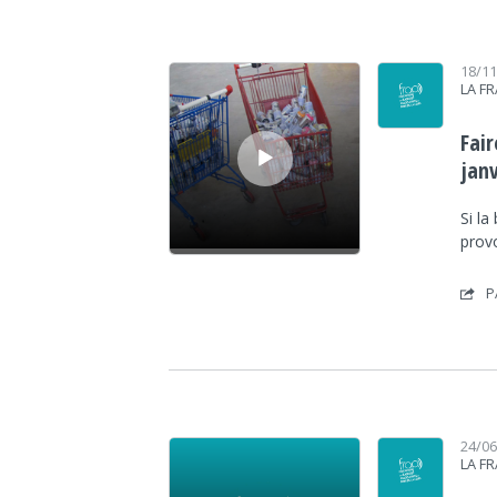
Lecteur audio
18/1
LA F
Fai
janv
Si la
prov
P
Lecteur audio
24/0
LA F