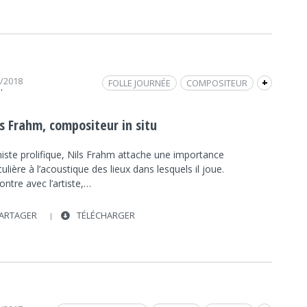
8/2018
FOLLE JOURNÉE
COMPOSITEUR
+
'
LIEU UNIQUE
INTERVIEW
FRAP MUSIQUE
PIANISTE
ls Frahm, compositeur in situ
iste prolifique, Nils Frahm attache une importance
culière à l’acoustique des lieux dans lesquels il joue.
ntre avec l’artiste,…
ARTAGER
TÉLÉCHARGER