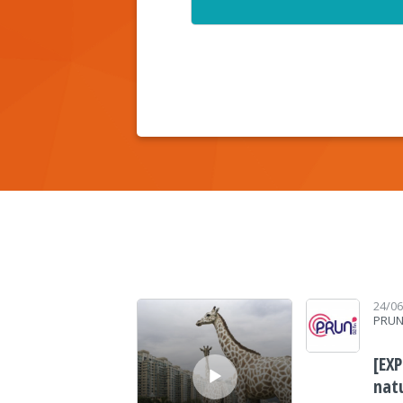
Lecteur audio
24/0
PRUN
[EX
nat