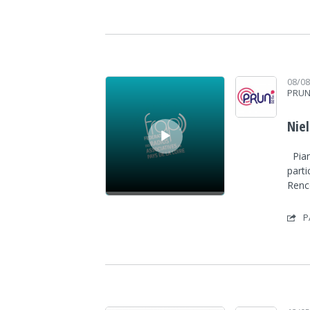
Lecteur audio
08/0
PRUN
Nie
Pian
parti
Renco
P
Lecteur audio