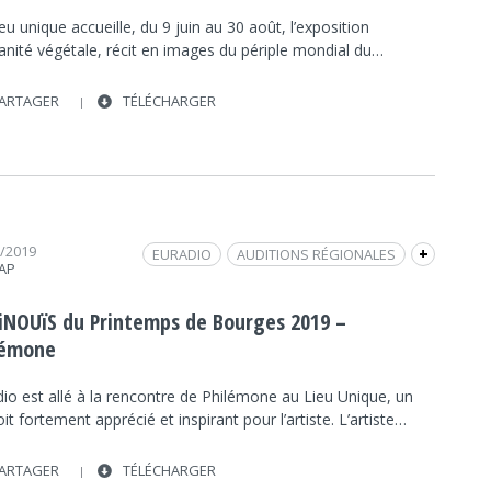
eu unique accueille, du 9 juin au 30 août, l’exposition
nité végétale, récit en images du périple mondial du…
ARTAGER
TÉLÉCHARGER
1/2019
EURADIO
AUDITIONS RÉGIONALES
+
RAP
FRAP MUSIQUE
LIEU UNIQUE
INOUÏS PRINTEMPS DE BOURGES
 iNOUïS du Printemps de Bourges 2019 –
REPORTAGE / DOCUMENTAIRE
PHILÉMONE
lémone
io est allé à la rencontre de Philémone au Lieu Unique, un
it fortement apprécié et inspirant pour l’artiste. L’artiste…
ARTAGER
TÉLÉCHARGER