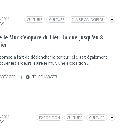
1/2011
CULTURE
CULTURE
CLAIRE CALOGIROU
+
RAP
INTERVIEW
GRAFFITI
FRAP INFO
PATRICIA BUCK
MEYER
LIEU UNIQUE
re le Mur s’empare du Lieu Unique jusqu’au 8
TAG
SOCIÉTÉ
SOCIÉTÉ
ier
 bombe a l’art de déclencher la terreur, elle sait également
oquer les ardeurs. Faire le mur, une exposition…
ARTAGER
TÉLÉCHARGER
6/2011
EXPOSITION
CULTURE
CULTURE
+
RAP
LIEU UNIQUE
FRAP INFO
FRANCK GÉRARD