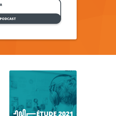
R
 PODCAST