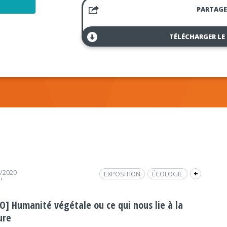
PARTAGE
TÉLÉCHARGER LE
6/2020
EXPOSITION
ÉCOLOGIE
+
'
LIEU UNIQUE
HUMANITÉ VÉGÉTALE
PHOTOGRAPHIE
MARIO DEL CURTO
PO] Humanité végétale ou ce qui nous lie à la
VOYAGE À NANTES
ure