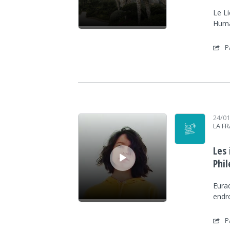
Le Li
Huma
P
Lecteur audio
24/0
LA F
Les
Phi
Eurad
endro
P