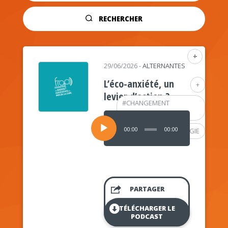
RECHERCHER
+
29/06/2026
-
ALTERNANTES
L’éco-anxiété, un
+
levier d’action ?
#
CHANGEMENT
CLIMATIQUE
Lecteur
audio
00:00
00:00
#
PSYCHOLOGIE
PARTAGER
TÉLÉCHARGER LE
PODCAST