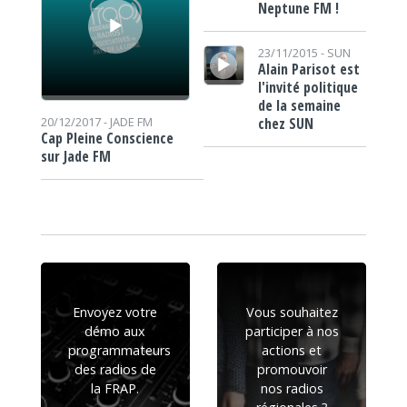
Neptune FM !
Lecteur audio
23/11/2015 -
SUN
Alain Parisot est
l'invité politique
de la semaine
chez SUN
20/12/2017 -
JADE FM
Cap Pleine Conscience
sur Jade FM
Envoyez votre
Vous souhaitez
démo aux
participer à nos
programmateurs
actions et
des radios de
promouvoir
la FRAP.
nos radios