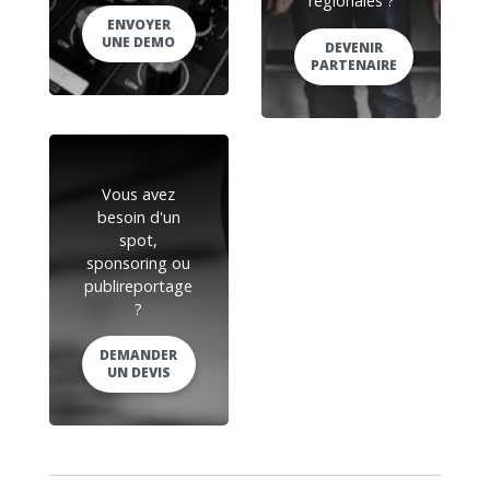
régionales ?
ENVOYER
UNE DEMO
DEVENIR
PARTENAIRE
Vous avez
besoin d'un
spot,
sponsoring ou
publireportage
?
DEMANDER
UN DEVIS