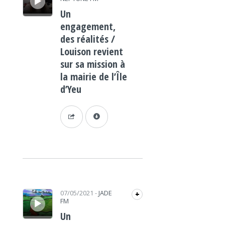
Un
engagement,
des réalités /
Louison revient
sur sa mission à
la mairie de l’Île
d’Yeu
Lecteur audio
07/05/2021
-
JADE
+
FM
Un