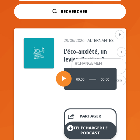
RECHERCHER
+
29/06/2026
-
ALTERNANTES
L’éco-anxiété, un
+
levier d’action ?
#
CHANGEMENT
CLIMATIQUE
Lecteur
audio
00:00
00:00
#
PSYCHOLOGIE
PARTAGER
TÉLÉCHARGER LE
PODCAST