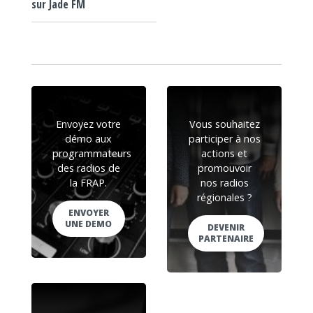
sur Jade FM
Envoyez votre
Vous souhaitez
démo aux
participer à nos
programmateurs
actions et
des radios de
promouvoir
la FRAP.
nos radios
régionales ?
ENVOYER
UNE DEMO
DEVENIR
PARTENAIRE