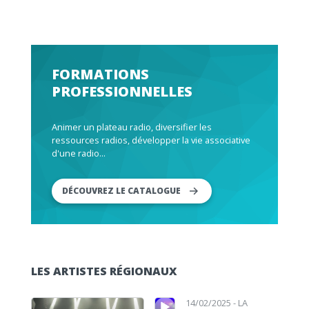
FORMATIONS
PROFESSIONNELLES
Animer un plateau radio, diversifier les
ressources radios, développer la vie associative
d'une radio...
DÉCOUVREZ LE CATALOGUE
LES ARTISTES RÉGIONAUX
Lecteur audio
Lecteur audio
14/02/2025 -
LA