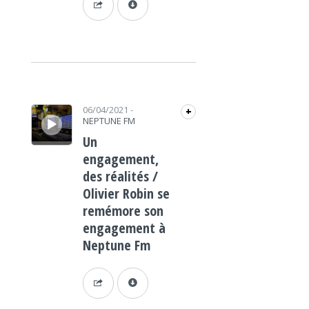
Lecteur audio
06/04/2021
-
+
NEPTUNE FM
Un
engagement,
des réalités /
Olivier Robin se
remémore son
engagement à
Neptune Fm