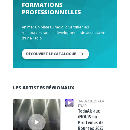
FORMATIONS
PROFESSIONNELLES
Animer un plateau radio, diversifier les
ressources radios, développer la vie associative
d'une radio...
DÉCOUVREZ LE CATALOGUE
LES ARTISTES RÉGIONAUX
Lecteur audio
Lecteur audio
14/02/2025 -
LA
FRAP
TedaAk aux
iNOUïS du
Printemps de
Bourges 2025