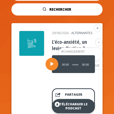
RECHERCHER
+
29/06/2026
-
ALTERNANTES
L’éco-anxiété, un
+
levier d’action ?
#
CHANGEMENT
CLIMATIQUE
Lecteur
audio
00:00
00:00
#
PSYCHOLOGIE
PARTAGER
TÉLÉCHARGER LE
PODCAST