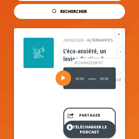
RECHERCHER
+
29/06/2026
-
ALTERNANTES
L’éco-anxiété, un
+
levier d’action ?
#
CHANGEMENT
CLIMATIQUE
Lecteur
audio
00:00
00:00
#
PSYCHOLOGIE
PARTAGER
TÉLÉCHARGER LE
PODCAST