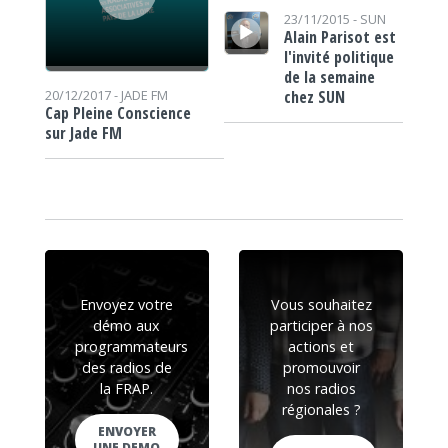
Lecteur audio
23/11/2015 -
SUN
Alain Parisot est
l'invité politique
de la semaine
chez SUN
20/12/2017 -
JADE FM
Cap Pleine Conscience
sur Jade FM
Envoyez votre
Vous souhaitez
démo aux
participer à nos
programmateurs
actions et
des radios de
promouvoir
la FRAP.
nos radios
régionales ?
ENVOYER
UNE DEMO