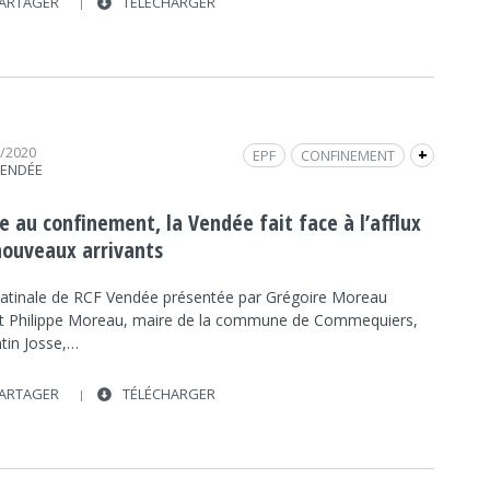
ARTAGER
TÉLÉCHARGER
2/2020
EPF
CONFINEMENT
+
VENDÉE
VENDÉE
ETABLISSEMENT PUBLIC FONCIER
e au confinement, la Vendée fait face à l’afflux
nouveaux arrivants
atinale de RCF Vendée présentée par Grégoire Moreau
it Philippe Moreau, maire de la commune de Commequiers,
ntin Josse,…
ARTAGER
TÉLÉCHARGER