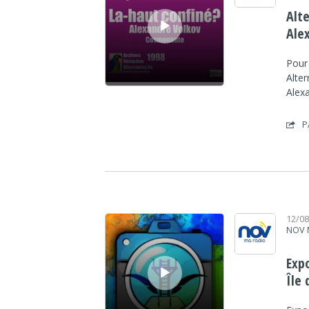
Alt
Ale
Pour
Alter
Alex
P
Lecteur audio
12/0
NOV 
Expo
Île