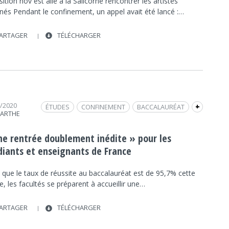
ition nov est allé à la Salicorne rencontrer les artistes
inés Pendant le confinement, un appel avait été lancé :…
ARTAGER
TÉLÉCHARGER
7/2020
ÉTUDES
CONFINEMENT
BACCALAURÉAT
+
SARTHE
UNIVERSITÉS
ne rentrée doublement inédite » pour les
diants et enseignants de France
 que le taux de réussite au baccalauréat est de 95,7% cette
, les facultés se préparent à accueillir une…
ARTAGER
TÉLÉCHARGER