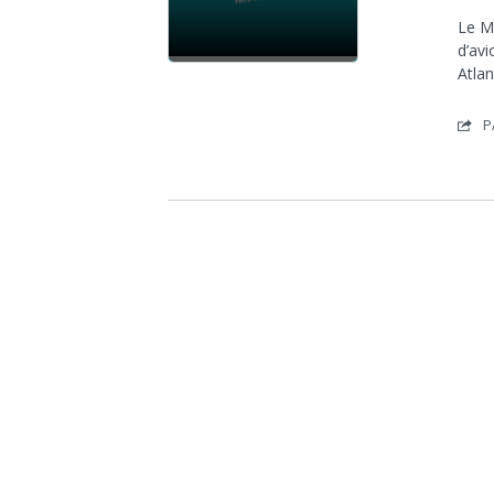
Le M
d’avi
Atla
P