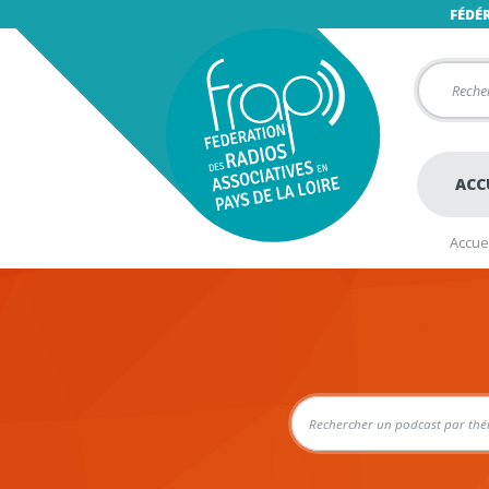
FÉDÉ
ACC
Accuei