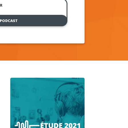
R
 PODCAST