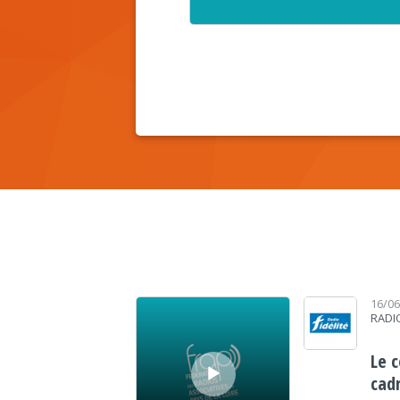
Lecteur audio
16/0
RADIO
Le 
cadr