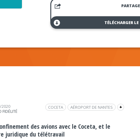
PARTAGE
TÉLÉCHARGER LE
6/2020
COCETA
AÉROPORT DE NANTES
+
 FIDÉLITÉ
CONFINEMENT 2020
CONFINEMENT
TRAFIC AÉRIEN
TÉLÉTRAVAIL
confinement des avions avec le Coceta, et le
e juridique du télétravail