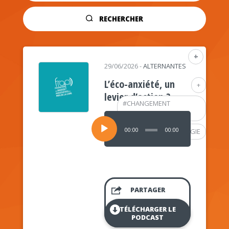
RECHERCHER
+
29/06/2026
-
ALTERNANTES
L’éco-anxiété, un
+
levier d’action ?
#
CHANGEMENT
CLIMATIQUE
Lecteur
audio
00:00
00:00
#
PSYCHOLOGIE
PARTAGER
TÉLÉCHARGER LE
PODCAST