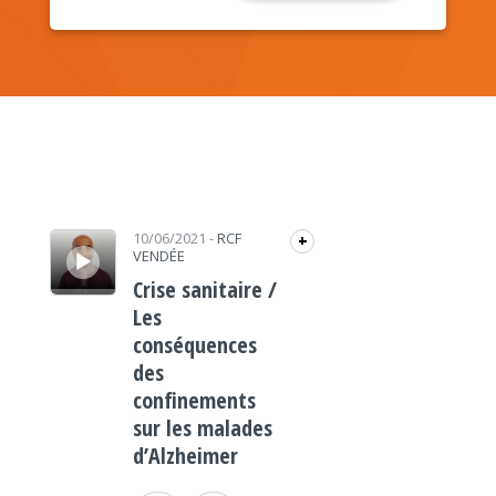
Lecteur audio
10/06/2021
-
RCF
+
VENDÉE
Crise sanitaire /
Les
conséquences
des
confinements
sur les malades
d’Alzheimer