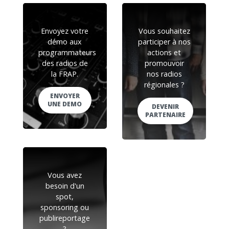
Envoyez votre
Vous souhaitez
démo aux
participer à nos
programmateurs
actions et
des radios de
promouvoir
la FRAP.
nos radios
régionales ?
ENVOYER
UNE DEMO
DEVENIR
PARTENAIRE
Vous avez
besoin d'un
spot,
sponsoring ou
publireportage
?