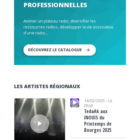
PROFESSIONNELLES
Animer un plateau radio, diversifier les
ressources radios, développer la vie associative
d'une radio...
DÉCOUVREZ LE CATALOGUE
LES ARTISTES RÉGIONAUX
Lecteur audio
Lecteur audio
14/02/2025 -
LA
FRAP
TedaAk aux
iNOUïS du
Printemps de
Bourges 2025