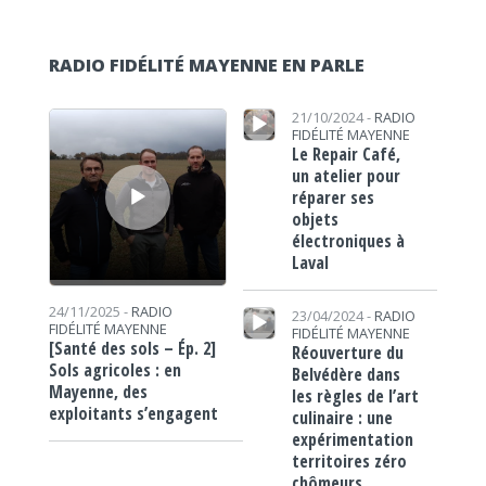
RADIO FIDÉLITÉ MAYENNE EN PARLE
Lecteur audio
Lecteur audio
21/10/2024 -
RADIO
FIDÉLITÉ MAYENNE
Le Repair Café,
un atelier pour
réparer ses
objets
électroniques à
Laval
Lecteur audio
24/11/2025 -
RADIO
23/04/2024 -
RADIO
FIDÉLITÉ MAYENNE
FIDÉLITÉ MAYENNE
[Santé des sols – Ép. 2]
Réouverture du
Sols agricoles : en
Belvédère dans
Mayenne, des
les règles de l’art
exploitants s’engagent
culinaire : une
expérimentation
territoires zéro
chômeurs