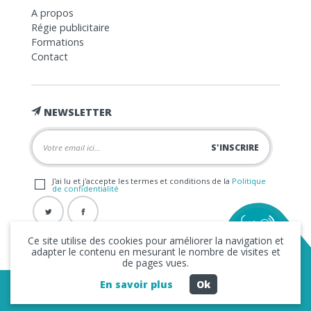
A propos
Régie publicitaire
Formations
Contact
NEWSLETTER
J'ai lu et j'accepte les termes et conditions de la
Politique
de confidentialité
Ce site utilise des cookies pour améliorer la navigation et
adapter le contenu en mesurant le nombre de visites et
de pages vues.
En savoir plus
Ok
Copyright © 2026 La FRAP -
Mentions légales
-
Politique de
confidentialité
- Création
Business to Web