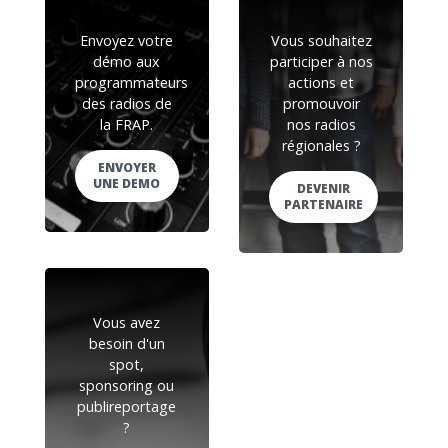
Envoyez votre
Vous souhaitez
démo aux
participer à nos
programmateurs
actions et
des radios de
promouvoir
la FRAP.
nos radios
régionales ?
ENVOYER
UNE DEMO
DEVENIR
PARTENAIRE
Vous avez
besoin d'un
spot,
sponsoring ou
publireportage
?