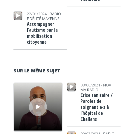
Lecteur audio
22/01/2024 -
RADIO
FIDÉLITÉ MAYENNE
Accompagner
l’autisme par la
mobilisation
citoyenne
SUR LE MÊME SUJET
Lecteur audio
Lecteur audio
08/06/2021 -
NOV
MA RADIO
Crise sanitaire /
Paroles de
soignant·e·s à
l’hôpital de
Challans
Lecteur audio
09/03/2021 -
RADIO