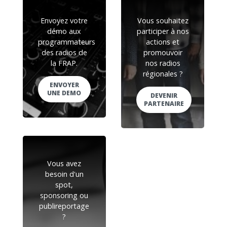
Envoyez votre
Vous souhaitez
démo aux
participer à nos
programmateurs
actions et
des radios de
promouvoir
la FRAP.
nos radios
régionales ?
ENVOYER
UNE DEMO
DEVENIR
PARTENAIRE
Vous avez
besoin d'un
spot,
sponsoring ou
publireportage
?