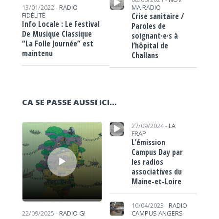
MA RADIO
13/01/2022 -
RADIO
Crise sanitaire /
FIDÉLITÉ
Info Locale : Le Festival
Paroles de
De Musique Classique
soignant·e·s à
“La Folle Journée” est
l’hôpital de
maintenu
Challans
CA SE PASSE AUSSI ICI...
Lecteur audio
Lecteur audio
27/09/2024 -
LA
FRAP
L’émission
Campus Day par
les radios
associatives du
Maine-et-Loire
10/04/2023 -
RADIO
CAMPUS ANGERS
22/09/2025 -
RADIO G!