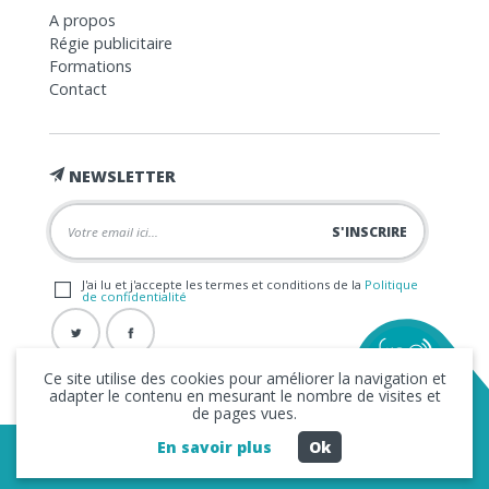
A propos
Régie publicitaire
Formations
Contact
NEWSLETTER
J'ai lu et j'accepte les termes et conditions de la
Politique
de confidentialité
Ce site utilise des cookies pour améliorer la navigation et
adapter le contenu en mesurant le nombre de visites et
de pages vues.
En savoir plus
Ok
Copyright © 2026 La FRAP -
Mentions légales
-
Politique de
confidentialité
- Création
Business to Web