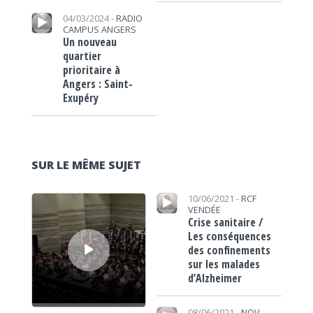
Lecteur audio
04/03/2024 -
RADIO
CAMPUS ANGERS
Un nouveau
quartier
prioritaire à
Angers : Saint-
Exupéry
SUR LE MÊME SUJET
Lecteur audio
Lecteur audio
10/06/2021 -
RCF
VENDÉE
Crise sanitaire /
Les conséquences
des confinements
sur les malades
d’Alzheimer
Lecteur audio
08/06/2021 -
NOV