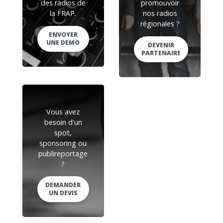
des radios de
promouvoir
la FRAP.
nos radios
régionales ?
ENVOYER
UNE DEMO
DEVENIR
PARTENAIRE
Vous avez
besoin d'un
spot,
sponsoring ou
publireportage
?
DEMANDER
UN DEVIS