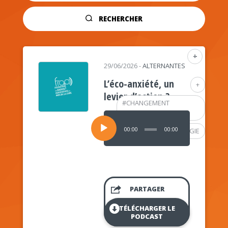
RECHERCHER
+
29/06/2026
-
ALTERNANTES
L’éco-anxiété, un
+
levier d’action ?
#
CHANGEMENT
CLIMATIQUE
Lecteur
audio
00:00
00:00
#
PSYCHOLOGIE
PARTAGER
TÉLÉCHARGER LE
PODCAST