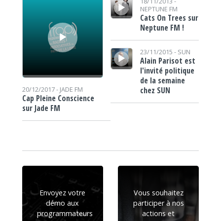
18/11/2013 -
NEPTUNE FM
Cats On Trees sur
Neptune FM !
Lecteur audio
23/11/2015 -
SUN
Alain Parisot est
l'invité politique
de la semaine
chez SUN
20/12/2017 -
JADE FM
Cap Pleine Conscience
sur Jade FM
Envoyez votre
Vous souhaitez
démo aux
participer à nos
programmateurs
actions et