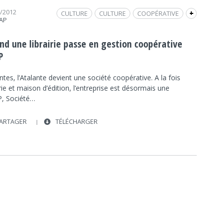
1/2012
CULTURE
CULTURE
COOPÉRATIVE
+
RAP
ENTREPRISE
ECONOMIE
ECONOMIE
LIBRAIRIE
L'ATALANTE
FRAP INFO
nd une librairie passe en gestion coopérative
REPORTAGE / DOCUMENTAIRE
PIERRE MICHAUD
P
SOLEDAD OTTONE
SCOP
tes, l’Atalante devient une société coopérative. A la fois
SOPHIE RICORDEAU
irie et maison d’édition, l’entreprise est désormais une
, Société…
ARTAGER
TÉLÉCHARGER