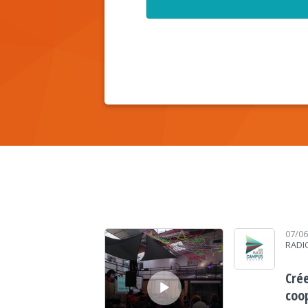
Lecteur audio
07/0
RADI
Cré
coop