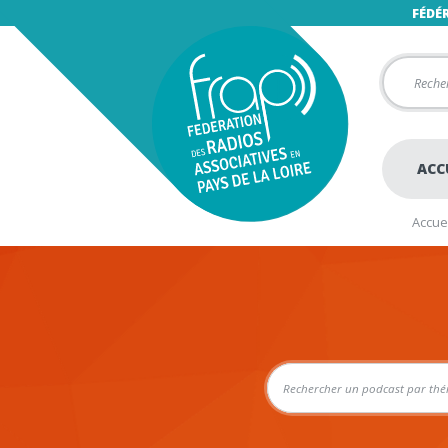
FÉDÉ
ACC
Accuei