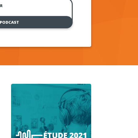
R
 PODCAST