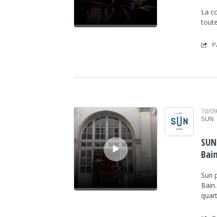
La co
toute
P
Lecteur audio
10/0
SUN
SUN
Bain
Sun p
Bain
quar