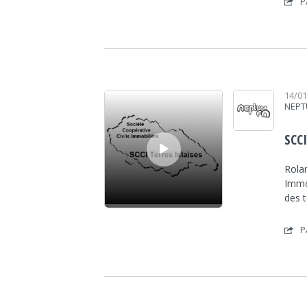
P
Lecteur audio
14/0
NEPT
SCCI
Rolan
Immo
des 
P