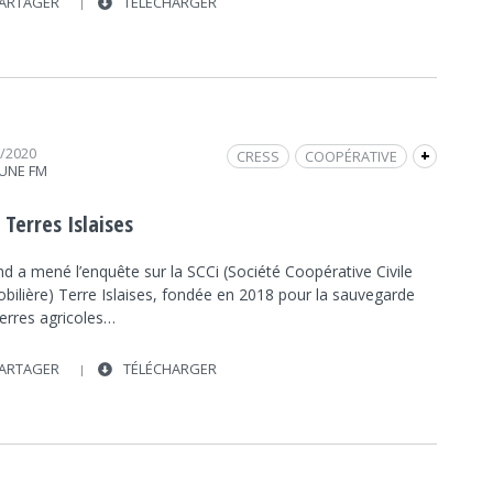
ARTAGER
TÉLÉCHARGER
1/2020
CRESS
COOPÉRATIVE
+
UNE FM
SCCI
EMPLOI DANS L'ESS
 Terres Islaises
d a mené l’enquête sur la SCCi (Société Coopérative Civile
bilière) Terre Islaises, fondée en 2018 pour la sauvegarde
terres agricoles…
ARTAGER
TÉLÉCHARGER