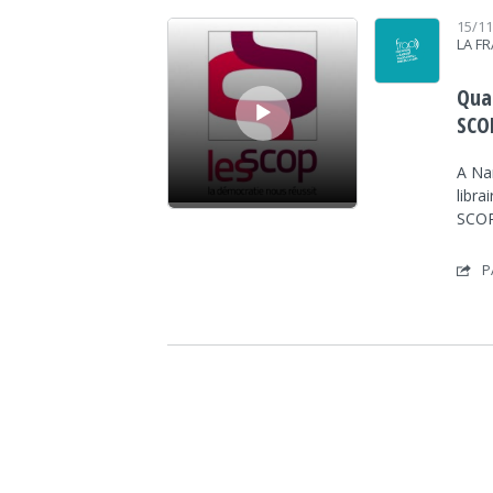
Lecteur audio
15/1
LA F
Qua
SCO
A Nan
libra
SCOP
P