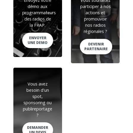
Envoyez votre
Vous souhaitez
démo aux
participer à nos
programmateurs
actions et
des radios de
promouvoir
la FRAP.
nos radios
régionales ?
ENVOYER
UNE DEMO
DEVENIR
PARTENAIRE
Vous avez
besoin d'un
spot,
sponsoring ou
publireportage
?
DEMANDER
UN DEVIS