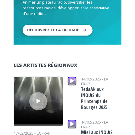
Animer un plateau radio, diversifier les
ressources radios, développer la vie associative
d'une radio...
DÉCOUVREZ LE CATALOGUE
LES ARTISTES RÉGIONAUX
Lecteur audio
Lecteur audio
14/02/2025 -
LA
FRAP
TedaAk aux
iNOUïS du
Printemps de
Bourges 2025
Lecteur audio
14/02/2025 -
LA
FRAP
Miel aux iNOUïS
17/02/2025 -
LA FRAP