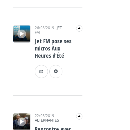
Lecteur audio
26/08/2019
-
JET
+
FM
Jet FM pose ses
micros Aux
Heures d’Été
Lecteur audio
22/08/2019
-
+
ALTERNANTES
Rencontre avec