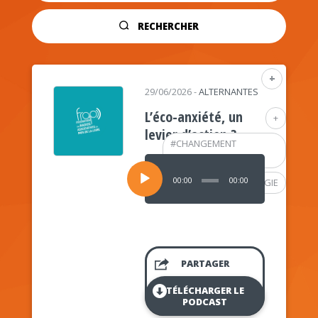
RECHERCHER
+
29/06/2026
-
ALTERNANTES
L’éco-anxiété, un
+
levier d’action ?
#
CHANGEMENT
CLIMATIQUE
Lecteur
audio
00:00
00:00
#
PSYCHOLOGIE
PARTAGER
TÉLÉCHARGER LE
PODCAST